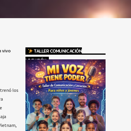
TALLER COMUNICACIÓN
n vivo
LOCUCIÓN
strenó los
ra
e
baja
 Vietnam,