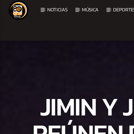
NOTICIAS
MÚSICA
DEPORTE
CURRENT TRACK
TITLE
ARTIST
JIMIN Y
REÚNEN 