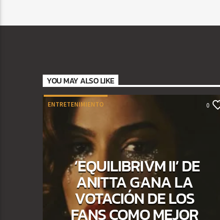
YOU MAY ALSO LIKE
ENTRETENIMIENTO
0
‘EQUILIBRIVM II’ DE
ANITTA GANA LA
VOTACIÓN DE LOS
FANS COMO MEJOR