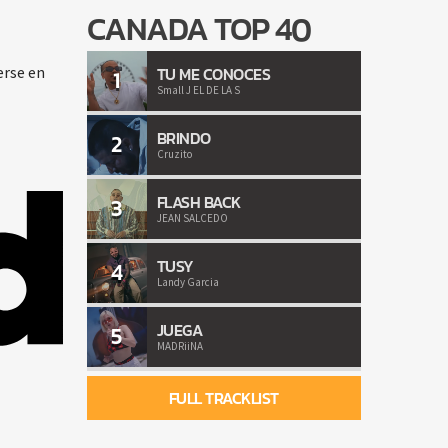
CANADA TOP 40
erse en
TU ME CONOCES
1
Small J EL DE LA S
BRINDO
2
Cruzito
FLASH BACK
3
JEAN SALCEDO
TUSY
4
Landy Garcia
JUEGA
5
MADRiiNA
FULL TRACKLIST