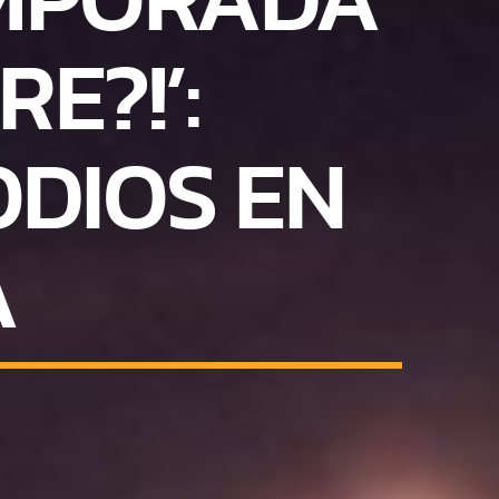
E?!’:
ODIOS EN
A