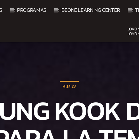
S
PROGRAMAS
BEONE LEARNING CENTER
T
LOADI
LOADI
CURRENT SHOW
BALADAS ROMÁNTICAS
4:00 AM
6:00 AM
MUSICA
 JUNG KOOK D
PARA LA T