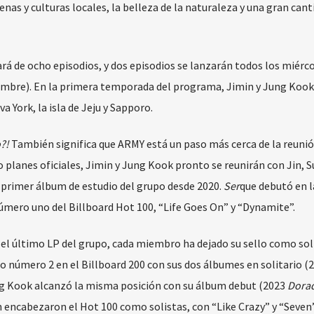
as y culturas locales, la belleza de la naturaleza y una gran cant
á de ocho episodios, y dos episodios se lanzarán todos los miérc
ciembre). En la primera temporada del programa, Jimin y Jung Kook
 York, la isla de Jeju y Sapporo.
?!
También significa que ARMY está un paso más cerca de la reunión
o planes oficiales, Jimin y Jung Kook pronto se reunirán con Jin, 
l primer álbum de estudio del grupo desde 2020.
Ser
que debutó en l
número uno del Billboard Hot 100, “Life Goes On” y “Dynamite”.
l último LP del grupo, cada miembro ha dejado su sello como soli
o número 2 en el Billboard 200 con sus dos álbumes en solitario (2
ng Kook alcanzó la misma posición con su álbum debut (2023
Dora
ncabezaron el Hot 100 como solistas, con “Like Crazy” y “Seven