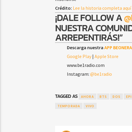
Crédito:
Lee la historia completa aquí
¡DALE FOLLOW A
@
NUESTRA COMUNID
ARREPENTIRÁS!”
Descarga nuestra
APP BEONERA
Google Play
|
Apple Store
www.be1radio.com
Instagram:
@be1radio
TAGGED AS
AHORA
BTS
DOS
EP
TEMPORADA
VIVO