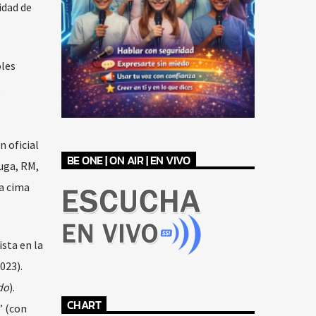
idad de
oles
 oficial
BE ONE | ON AIR | EN VIVO
Suga, RM,
a cima
sta en la
023).
do
).
CHART
” (con