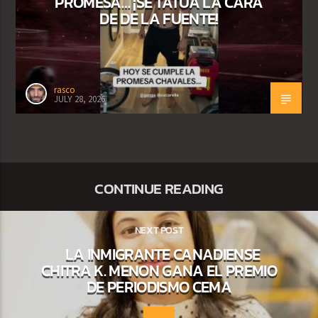
PROMESA… ¡SE TATÚA LA CARA
DE DE LA FUENTE!
rasco
JULY 28, 2026
CONTINUE READING
NEXT POST
LA INMIGRANTE CANADIENSE
CHITRA K. MENON GANA EL PREMIO
DE PERIODISMO CEMA