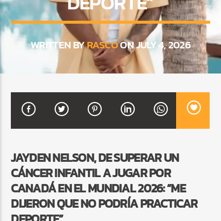
DEPORTE”
CURRENT SHOW
WRITTEN BY
RASCO
ON JULY 4, 2026
FIESTA DJ MIX
9:00 PM
12:00 AM
Beone Radio
JAYDEN NELSON, DE SUPERAR UN
CÁNCER INFANTIL A JUGAR POR
CANADÁ EN EL MUNDIAL 2026: “ME
DIJERON QUE NO PODRÍA PRACTICAR
DEPORTE”