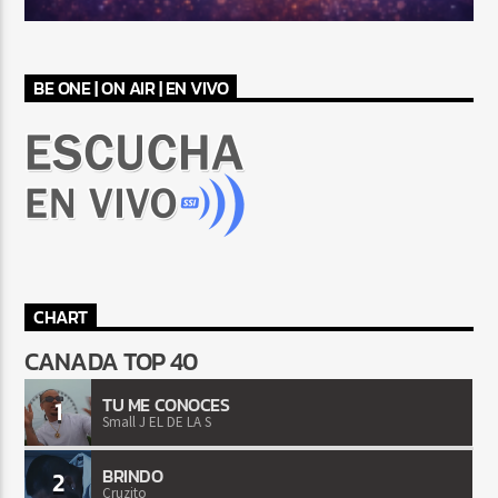
BE ONE | ON AIR | EN VIVO
CHART
CANADA TOP 40
TU ME CONOCES
1
Small J EL DE LA S
BRINDO
2
Cruzito