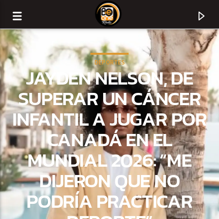
DEPORTES
JAYDEN NELSON, DE
SUPERAR UN CÁNCER
INFANTIL A JUGAR POR
CANADÁ EN EL
MUNDIAL 2026: “ME
DIJERON QUE NO
CURRENT TRACK
PODRÍA PRACTICAR
TITLE
ARTIST