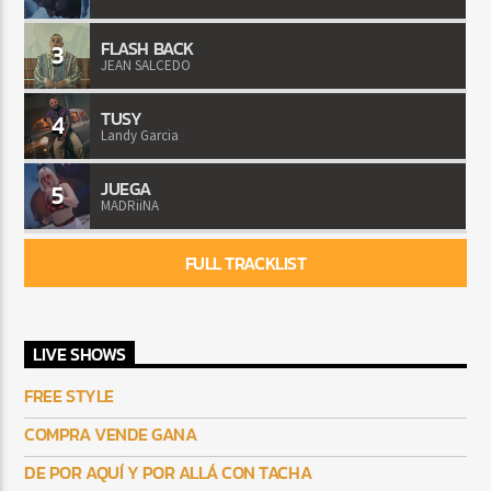
FLASH BACK
3
JEAN SALCEDO
TUSY
4
Landy Garcia
JUEGA
5
MADRiiNA
FULL TRACKLIST
LIVE SHOWS
FREE STYLE
COMPRA VENDE GANA
DE POR AQUÍ Y POR ALLÁ CON TACHA