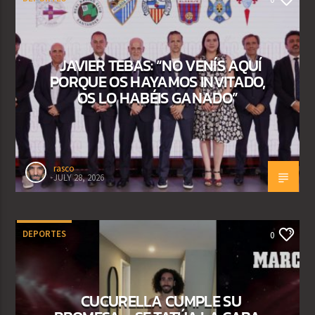
JAVIER TEBAS: “NO VENÍS AQUÍ
PORQUE OS HAYAMOS INVITADO,
OS LO HABÉIS GANADO”
rasco
JULY 28, 2026
DEPORTES
0
CUCURELLA CUMPLE SU