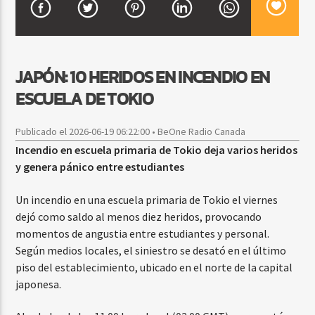
CURRENT SHOW
JAPÓN: 10 HERIDOS EN INCENDIO EN
BALADAS ROMÁNTICAS
ESCUELA DE TOKIO
4:00 AM
6:00 AM
Publicado el 2026-06-19 06:22:00 • BeOne Radio Canada
Incendio en escuela primaria de Tokio deja varios heridos
y genera pánico entre estudiantes
Beone Radio
Un incendio en una escuela primaria de Tokio el viernes
dejó como saldo al menos diez heridos, provocando
momentos de angustia entre estudiantes y personal.
Según medios locales, el siniestro se desató en el último
piso del establecimiento, ubicado en el norte de la capital
japonesa.