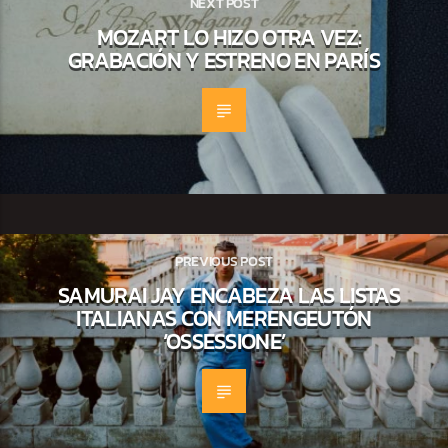
NEXT POST
MOZART LO HIZO OTRA VEZ:
GRABACIÓN Y ESTRENO EN PARÍS
PREVIOUS POST
SAMURAI JAY ENCABEZA LAS LISTAS
ITALIANAS CON MERENGEUTÓN
‘OSSESSIONE’