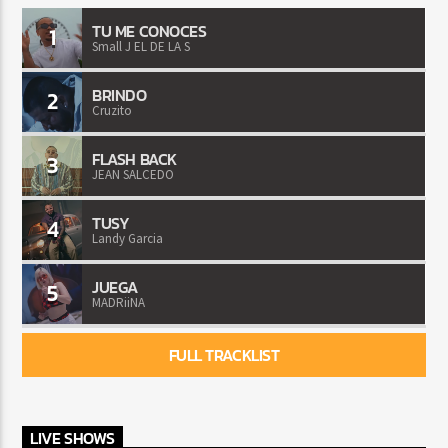
TU ME CONOCES
1
Small J EL DE LA S
BRINDO
2
Cruzito
FLASH BACK
3
JEAN SALCEDO
TUSY
4
Landy Garcia
JUEGA
5
MADRiiNA
FULL TRACKLIST
LIVE SHOWS