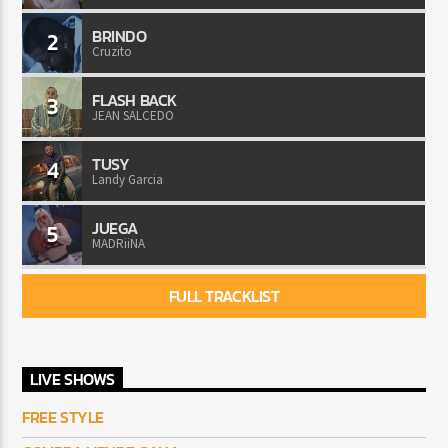
BRINDO
2
Cruzito
FLASH BACK
3
JEAN SALCEDO
TUSY
4
Landy Garcia
JUEGA
5
MADRiiNA
FULL TRACKLIST
LIVE SHOWS
FREE STYLE