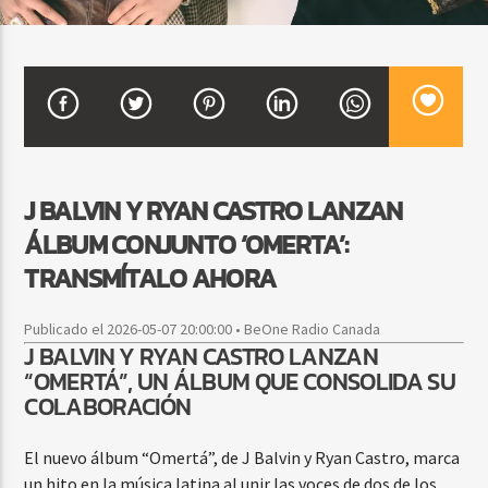
CURRENT SHOW
BACHATA PARA EL CAMINO
5:00 PM
7:00 PM
J BALVIN Y RYAN CASTRO LANZAN
ÁLBUM CONJUNTO ‘OMERTA’:
Beone Radio
TRANSMÍTALO AHORA
Publicado el 2026-05-07 20:00:00 • BeOne Radio Canada
J BALVIN Y RYAN CASTRO LANZAN
“OMERTÁ”, UN ÁLBUM QUE CONSOLIDA SU
COLABORACIÓN
El nuevo álbum “Omertá”, de J Balvin y Ryan Castro, marca
un hito en la música latina al unir las voces de dos de los