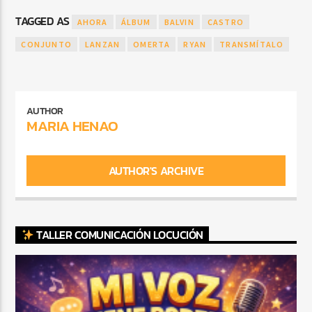
TAGGED AS
AHORA
ÁLBUM
BALVIN
CASTRO
CONJUNTO
LANZAN
OMERTA
RYAN
TRANSMÍTALO
AUTHOR
MARIA HENAO
AUTHOR'S ARCHIVE
TALLER COMUNICACIÓN LOCUCIÓN