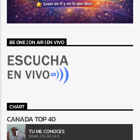
BE ONE | ON AIR | EN VIVO
CHART
CANADA TOP 40
TU ME CONOCES
1
Small J EL DE LA S