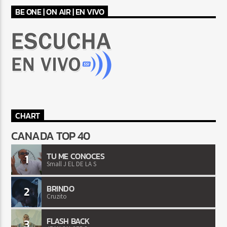
BE ONE | ON AIR | EN VIVO
CHART
CANADA TOP 40
TU ME CONOCES
1
Small J EL DE LA S
BRINDO
2
Cruzito
FLASH BACK
3