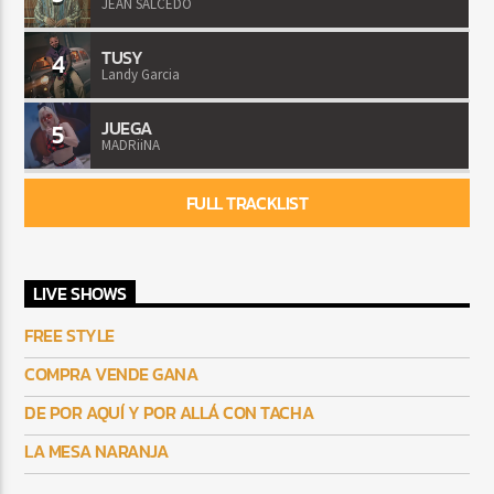
JEAN SALCEDO
TUSY
4
Landy Garcia
JUEGA
5
MADRiiNA
FULL TRACKLIST
LIVE SHOWS
FREE STYLE
COMPRA VENDE GANA
DE POR AQUÍ Y POR ALLÁ CON TACHA
LA MESA NARANJA