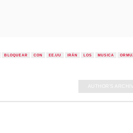
BLOQUEAR
CON
EE.UU
IRÁN
LOS
MUSICA
ORMU
AUTHOR'S ARCHI