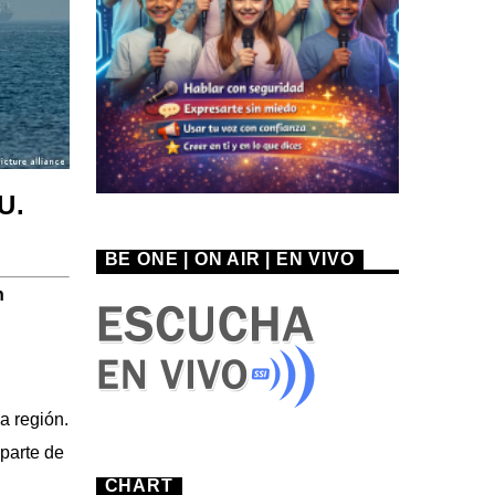
U.
BE ONE | ON AIR | EN VIVO
n
a región.
parte de
CHART