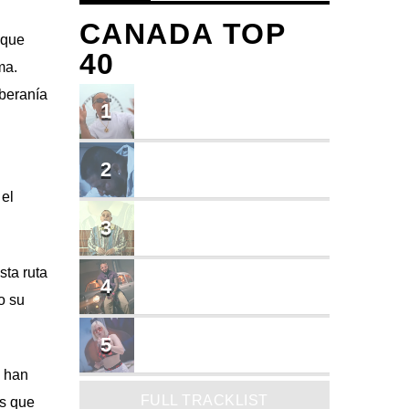
CANADA TOP
 que
40
ma.
oberanía
TU ME CONOCES
1
Small J EL DE LA S
BRINDO
2
.
Cruzito
 el
FLASH BACK
3
JEAN SALCEDO
sta ruta
TUSY
4
Landy Garcia
o su
JUEGA
5
MADRiiNA
, han
FULL TRACKLIST
es que