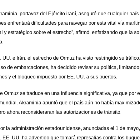
minia, portavoz del Ejército iraní, aseguró que cualquier país
s enfrentará dificultades para navegar por esta vital vía maríti
 y estratégico sobre el estrecho”, afirmó, enfatizando que la s
a.
. UU. e Irán, el estrecho de Ormuz ha visto restringido su tráfico
so de embarcaciones, ha decidido revisar su política, limitando
nes y el bloqueo impuesto por EE. UU. a sus puertos.
de Ormuz se traduce en una influencia significativa, ya que por e
eo mundial. Akraminia apuntó que el país aún no había maximizad
ero ahora reconsiderarán las autorizaciones de tránsito.
or la administración estadounidense, anunciadas el 1 de mayo
. EE. UU. ha advertido que tomará represalias contra los buqu