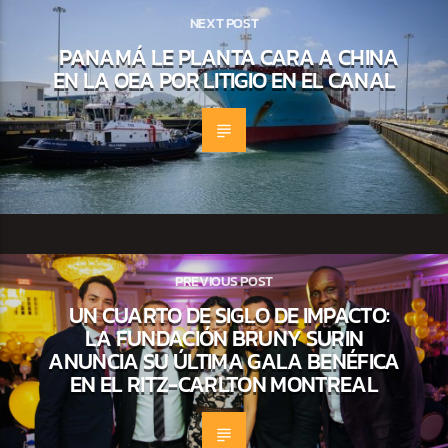
NEXT POST
PANAMÁ LE PLANTA CARA A CHINA
EN LA OEA POR LITIGIO EN EL CANAL
PREVIOUS POST
UN CUARTO DE SIGLO DE IMPACTO:
LA FUNDACIÓN BRUNY SURIN
ANUNCIA SU ÚLTIMA GALA BENÉFICA
EN EL RITZ-CARLTON MONTREAL