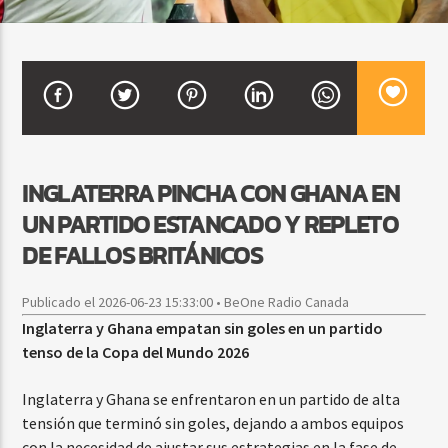
CURRENT SHOW
SALSA MATUTINA
6:00 AM
9:00 AM
INGLATERRA PINCHA CON GHANA EN
UN PARTIDO ESTANCADO Y REPLETO
Beone Radio
DE FALLOS BRITÁNICOS
Publicado el 2026-06-23 15:33:00 • BeOne Radio Canada
Inglaterra y Ghana empatan sin goles en un partido
tenso de la Copa del Mundo 2026
Inglaterra y Ghana se enfrentaron en un partido de alta
tensión que terminó sin goles, dejando a ambos equipos
con la necesidad de ajustar sus estrategias en la fase de