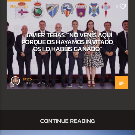
DEPORTES
0
JAVIER TEBAS: “NO VENÍS AQUÍ
PORQUE OS HAYAMOS INVITADO,
OS LO HABÉIS GANADO”
rasco
JULY 28, 2026
CONTINUE READING