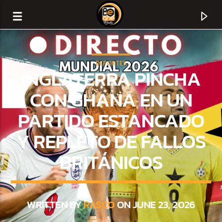
DEPORTES
INGLATERRA PINCHA
CON GHANA EN UN
PARTIDO ESTANCADO
Y REPLETO DE FALLOS
BRITÁNICOS
CURRENT TRACK
TITLE
WRITTEN BY
RASCO
ON JUNE 23, 2026
ARTIST