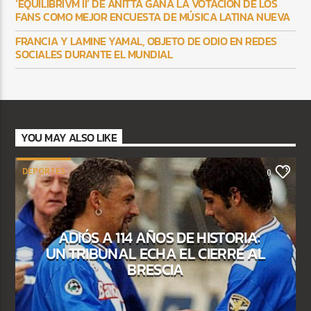
‘EQUILIBRIVM II’ DE ANITTA GANA LA VOTACIÓN DE LOS
FANS COMO MEJOR ENCUESTA DE MÚSICA LATINA NUEVA
FRANCIA Y LAMINE YAMAL, OBJETO DE ODIO EN REDES
SOCIALES DURANTE EL MUNDIAL
YOU MAY ALSO LIKE
DEPORTES
0
ADIÓS A 114 AÑOS DE HISTORIA:
UN TRIBUNAL ECHA EL CIERRE AL
BRESCIA