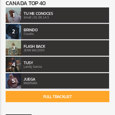
CANADA TOP 40
TU ME CONOCES
1
Small J EL DE LA S
BRINDO
2
Cruzito
FLASH BACK
3
JEAN SALCEDO
TUSY
4
Landy Garcia
JUEGA
5
MADRiiNA
FULL TRACKLIST