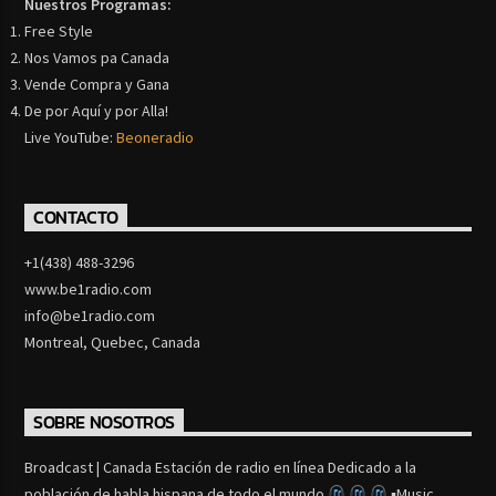
Nuestros Programas:
Free Style
Nos Vamos pa Canada
Vende Compra y Gana
De por Aquí y por Alla!
Live YouTube:
Beoneradio
CONTACTO
+1(438) 488-3296
www.be1radio.com
info@be1radio.com
Montreal, Quebec, Canada
SOBRE NOSOTROS
Broadcast | Canada Estación de radio en línea Dedicado a la
población de habla hispana de todo el mundo
▪Music