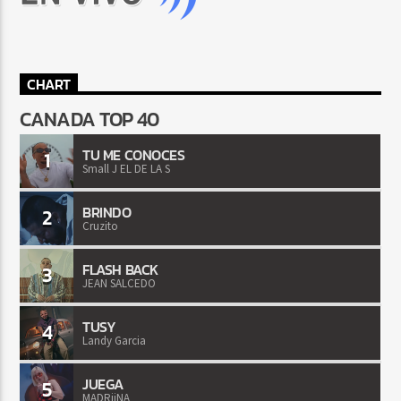
CHART
CANADA TOP 40
TU ME CONOCES
1
Small J EL DE LA S
BRINDO
2
Cruzito
FLASH BACK
3
JEAN SALCEDO
TUSY
4
Landy Garcia
JUEGA
5
MADRiiNA