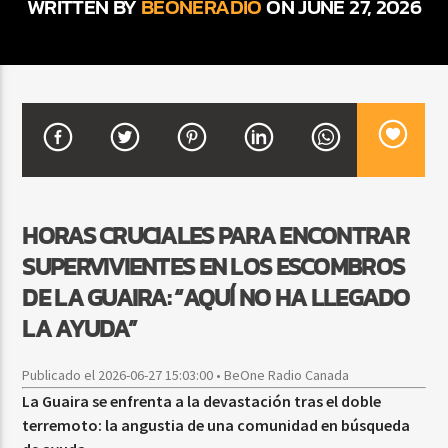
WRITTEN BY
BEONERADIO
ON JUNE 27, 2026
CURRENT SHOW
DJ MIX
12:00 AM
2:00 AM
Beone Radio
HORAS CRUCIALES PARA ENCONTRAR
SUPERVIVIENTES EN LOS ESCOMBROS
DE LA GUAIRA: “AQUÍ NO HA LLEGADO
LA AYUDA”
Publicado el 2026-06-27 15:03:00 • BeOne Radio Canada
La Guaira se enfrenta a la devastación tras el doble
terremoto: la angustia de una comunidad en búsqueda