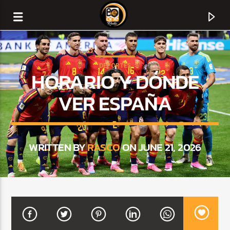
DEPORTES
HORARIO Y DÓNDE
VER ESPAÑA
WRITTEN BY
RASCO
ON JUNE 21, 2026
CURRENT TRACK
TITLE
ARTIST