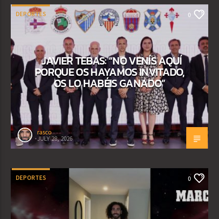
DEPORTES
0
JAVIER TEBAS: “NO VENÍS AQUÍ
PORQUE OS HAYAMOS INVITADO,
OS LO HABÉIS GANADO”
rasco
JULY 28, 2026
DEPORTES
0