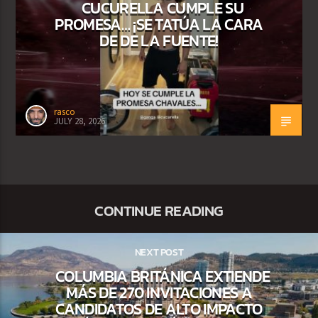
CUCURELLA CUMPLE SU
PROMESA… ¡SE TATÚA LA CARA
DE DE LA FUENTE!
rasco
JULY 28, 2026
CONTINUE READING
NEXT POST
COLUMBIA BRITÁNICA EXTIENDE
MÁS DE 270 INVITACIONES A
CANDIDATOS DE ALTO IMPACTO