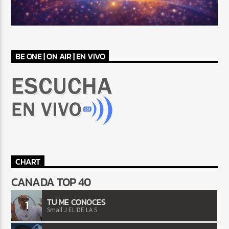
BE ONE | ON AIR | EN VIVO
CHART
CANADA TOP 40
TU ME CONOCES
1
Small J EL DE LA S