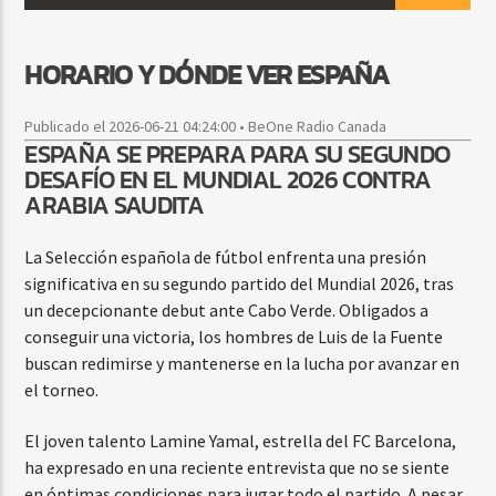
HORARIO Y DÓNDE VER ESPAÑA
CURRENT SHOW
FIESTA DJ MIX
Publicado el 2026-06-21 04:24:00 • BeOne Radio Canada
ESPAÑA SE PREPARA PARA SU SEGUNDO
9:00 PM
12:00 AM
DESAFÍO EN EL MUNDIAL 2026 CONTRA
ARABIA SAUDITA
La Selección española de fútbol enfrenta una presión
Beone Radio
significativa en su segundo partido del Mundial 2026, tras
un decepcionante debut ante Cabo Verde. Obligados a
conseguir una victoria, los hombres de Luis de la Fuente
buscan redimirse y mantenerse en la lucha por avanzar en
el torneo.
El joven talento Lamine Yamal, estrella del FC Barcelona,
ha expresado en una reciente entrevista que no se siente
en óptimas condiciones para jugar todo el partido. A pesar