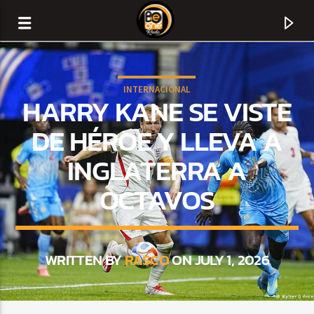
INTERNACIONAL
HARRY KANE SE VISTE
DE HÉROE Y LLEVA A
INGLATERRA A
OCTAVOS
WRITTEN BY
RASCO
ON JULY 1, 2026
CURRENT TRACK
TITLE
ARTIST