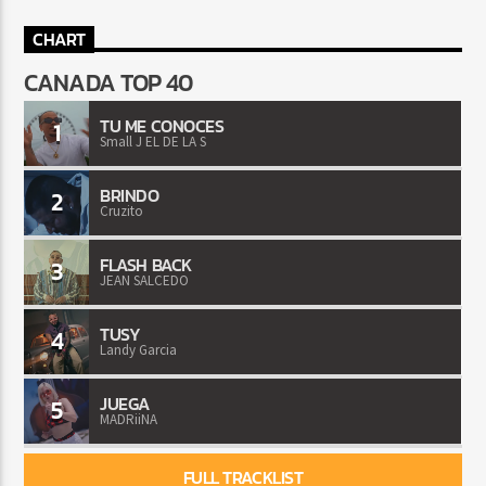
CHART
CANADA TOP 40
TU ME CONOCES
1
Small J EL DE LA S
BRINDO
2
Cruzito
FLASH BACK
3
JEAN SALCEDO
TUSY
4
Landy Garcia
JUEGA
5
MADRiiNA
FULL TRACKLIST