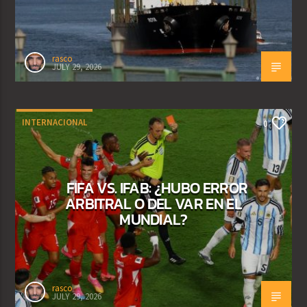
rasco
JULY 29, 2026
INTERNACIONAL
0
FIFA VS. IFAB: ¿HUBO ERROR
ARBITRAL O DEL VAR EN EL
MUNDIAL?
rasco
JULY 29, 2026