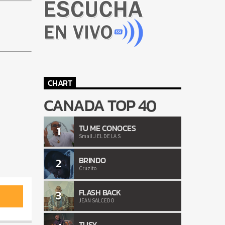
CHART
CANADA TOP 40
TU ME CONOCES
1
Small J EL DE LA S
BRINDO
2
Cruzito
FLASH BACK
3
JEAN SALCEDO
TUSY