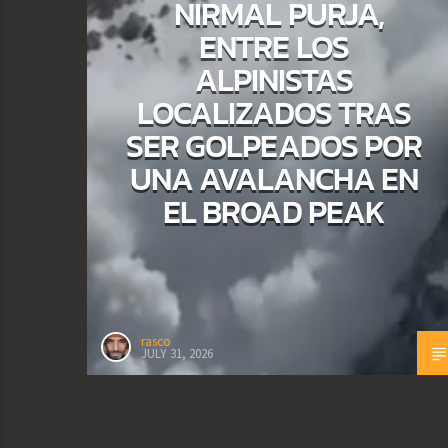
NIRMAL PURJA,
ENTRE LOS
ALPINISTAS
LOCALIZADOS TRAS
SER GOLPEADOS POR
UNA AVALANCHA EN
EL BROAD PEAK
rasco
JULY 31, 2026