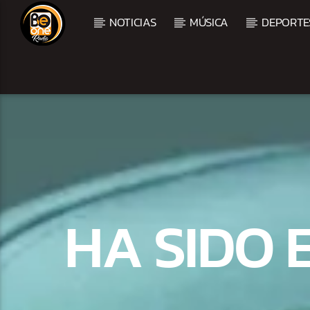
NOTICIAS
MÚSICA
DEPORTE
CURRENT TRACK
TITLE
ARTIST
CURRENT SHOW
TROPICAL RELAJADO
HA SIDO 
3:00 AM
6:00 AM