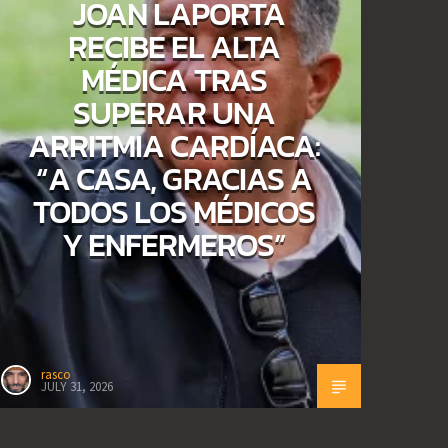
JOAN LAPORTA
RECIBE EL ALTA
MÉDICA TRAS
SUPERAR UNA
ARRITMIA CARDÍACA:
“A CASA, GRACIAS A
TODOS LOS MÉDICOS
Y ENFERMEROS”
rasco
JULY 31, 2026