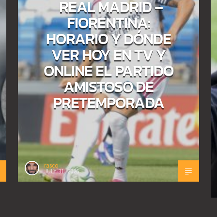
REAL MADRID –
FIORENTINA:
HORARIO Y DÓNDE
VER HOY EN TV Y
ONLINE EL PARTIDO
AMISTOSO DE
PRETEMPORADA
rasco
JULY 31, 2026