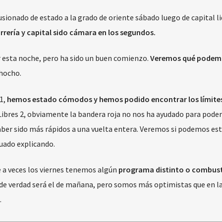
usionado de estado a la grado de oriente sábado luego de capital l
rrería y capital sido cámara en los segundos.
r esta noche, pero ha sido un buen comienzo.
Veremos qué podem
chocho.
 1,
hemos estado cómodos y hemos podido encontrar los límite
 Libres 2, obviamente la bandera roja no nos ha ayudado para poder 
ber sido más rápidos a una vuelta entera. Veremos si podemos est
nuado explicando.
ue a veces los viernes tenemos algún
programa distinto o combust
 de verdad será el de mañana, pero somos más optimistas que en l
.