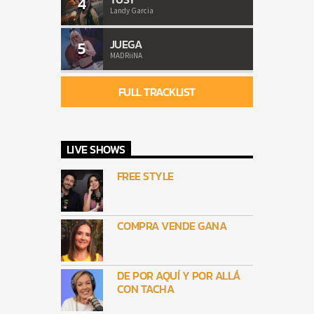
4
Landy Garcia
JUEGA
5
MADRiiNA
FULL TRACKLIST
LIVE SHOWS
FREE STYLE
COMPRA VENDE GANA
DE POR AQUÍ Y POR ALLÁ
CON TACHA