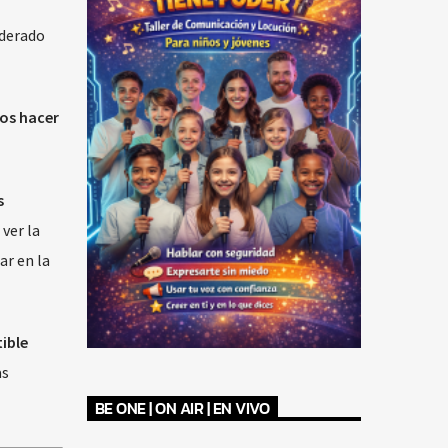
iderado
os hacer
s
ver la
ar en la
ible
as
BE ONE | ON AIR | EN VIVO