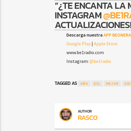
“¿TE ENCANTA LA 
INSTAGRAM
@BE1R
ACTUALIZACIONES!
Descarga nuestra
APP BEONERA
Google Play
|
Apple Store
www.be1radio.com
Instagram:
@be1radio
TAGGED AS
AÑO
DEL
MEJOR
SI
AUTHOR
RASCO