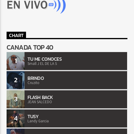
CHART
CANADA TOP 40
TU ME CONOCES
1
Small J EL DE LA S
BRINDO
2
Cruzito
FLASH BACK
3
JEAN SALCEDO
TUSY
4
Landy Garcia