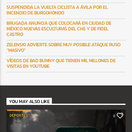
SUSPENDIDA LA VUELTA CICLISTA A ÁVILA POR EL
INCENDIO DE BURGOHONDO
BRUGADA ANUNCIA QUE COLOCARÁ EN CIUDAD DE
MÉXICO NUEVAS ESCULTURAS DEL CHE Y DE FIDEL
CASTRO
ZELENSKI ADVIERTE SOBRE MUY POSIBLE ATAQUE RUSO
“MASIVO”
VÍDEOS DE BAD BUNNY QUE TIENEN MIL MILLONES DE
VISITAS EN YOUTUBE
YOU MAY ALSO LIKE
DEPORTES
0