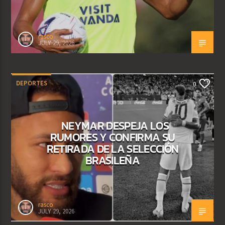
rasco
JULY 29, 2026
DEPORTES
0
NEYMAR DESPEJA LOS
RUMORES Y CONFIRMA SU
RETIRADA DE LA SELECCIÓN
BRASILEÑA
rasco
JULY 29, 2026