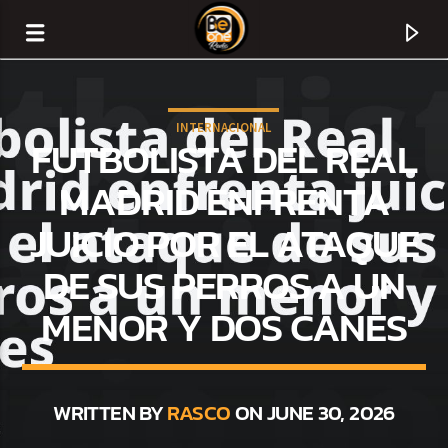
INTERNACIONAL
FUTBOLISTA DEL REAL
MADRID ENFRENTA
JUICIO POR EL ATAQUE
DE SUS PERROS A UN
MENOR Y DOS CANES
CURRENT TRACK
TITLE
WRITTEN BY
RASCO
ON JUNE 30, 2026
ARTIST