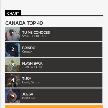
CHART
CANADA TOP 40
TU ME CONOCES
1
Small J EL DE LA S
BRINDO
2
Cruzito
FLASH BACK
3
JEAN SALCEDO
TUSY
4
Landy Garcia
JUEGA
5
MADRiiNA