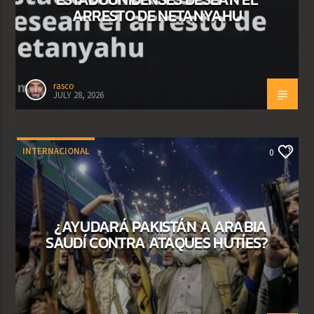
ARRESTO DE NETANYAHU
rasco
JULY 28, 2026
INTERNACIONAL
0
¿AYUDARÁ PAKISTÁN A ARABIA
SAUDÍ CONTRA ATAQUES HUTÍES?