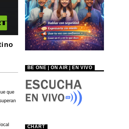
tino
BE ONE | ON AIR | EN VIVO
gue que
 superan
local
CHART