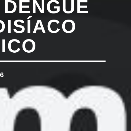
E DENGUE
DISÍACO
TICO
6