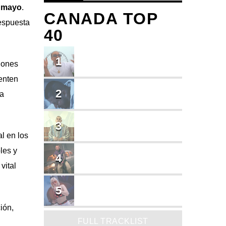
n mayo
.
CANADA TOP
respuesta
40
TU ME CONOCES
1
ciones
Small J EL DE LA S
enten
BRINDO
2
la
Cruzito
FLASH BACK
3
JEAN SALCEDO
l en los
les y
TUSY
4
Landy Garcia
vital
JUEGA
5
MADRiiNA
ión,
FULL TRACKLIST