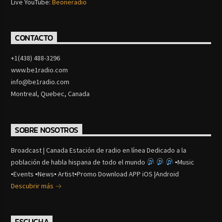
Live YouTube:
Beoneradio
CONTACTO
+1(438) 488-3296
www.be1radio.com
info@be1radio.com
Montreal, Quebec, Canada
SOBRE NOSOTROS
Broadcast | Canada Estación de radio en línea Dedicado a la
población de habla hispana de todo el mundo
▪Music
▪Events ▪News▪ Artist▪Promo Download APP iOS |Android
Descubrir más
ESCUCHA