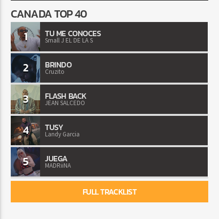
CANADA TOP 40
TU ME CONOCES
1
Small J EL DE LA S
BRINDO
2
Cruzito
FLASH BACK
3
JEAN SALCEDO
TUSY
4
Landy Garcia
JUEGA
5
MADRiiNA
FULL TRACKLIST