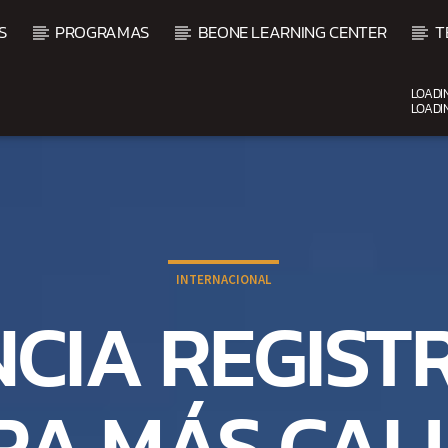
S
PROGRAMAS
BEONE LEARNING CENTER
T
LOADI
LOADI
CURRENT SHOW
BACHATA Y VALLENATO
9:00 AM
11:00 AM
INTERNACIONAL
CIA REGIST
RA MÁS CAL