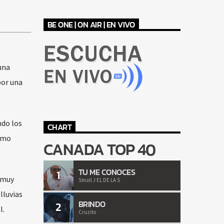
BE ONE | ON AIR | EN VIVO
una
por una
ndo los
CHART
como
CANADA TOP 40
TU ME CONOCES
1
“muy
Small J EL DE LA S
lluvias
BRINDO
2
l.
Cruzito