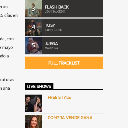
FLASH BACK
n un
3
JEAN SALCEDO
15 días en
TUSY
4
Landy Garcia
da, con
JUEGA
5
de mayo
MADRiiNA
ndo a
FULL TRACKLIST
raturas
LIVE SHOWS
n una
FREE STYLE
COMPRA VENDE GANA