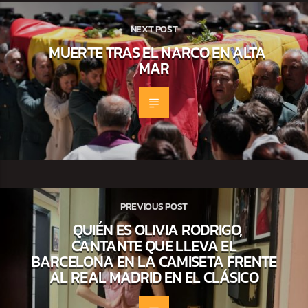
NEXT POST
MUERTE TRAS EL NARCO EN ALTA
MAR
PREVIOUS POST
QUIÉN ES OLIVIA RODRIGO,
CANTANTE QUE LLEVA EL
BARCELONA EN LA CAMISETA FRENTE
AL REAL MADRID EN EL CLÁSICO