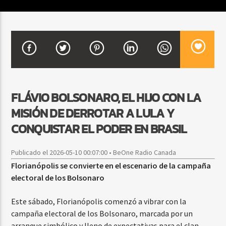
CURRENT SHOW
FIESTA DJ MIX
9:00 PM
12:00 AM
FLÁVIO BOLSONARO, EL HIJO CON LA
MISIÓN DE DERROTAR A LULA Y
Beone Radio
CONQUISTAR EL PODER EN BRASIL
Publicado el 2026-05-10 00:07:00 • BeOne Radio Canada
Florianópolis se convierte en el escenario de la campaña
electoral de los Bolsonaro
Este sábado, Florianópolis comenzó a vibrar con la
campaña electoral de los Bolsonaro, marcada por un
arranque simbólico y lleno de expectativas para el clan