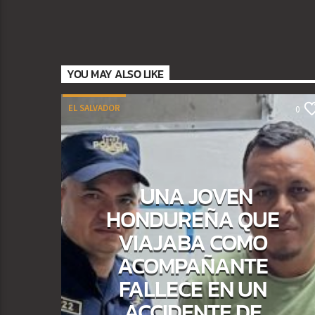
YOU MAY ALSO LIKE
EL SALVADOR
0
UNA JOVEN
HONDUREÑA QUE
VIAJABA COMO
ACOMPAÑANTE
FALLECE EN UN
ACCIDENTE DE