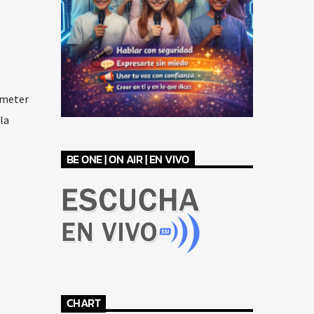
ometer
la
BE ONE | ON AIR | EN VIVO
CHART