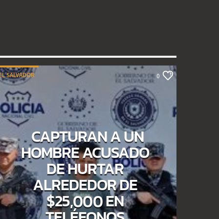
EL SALVADOR
0
CAPTURAN A UN
HOMBRE ACUSADO
DE HURTAR
ALREDEDOR DE
$25,000 EN
TELÉFONOS