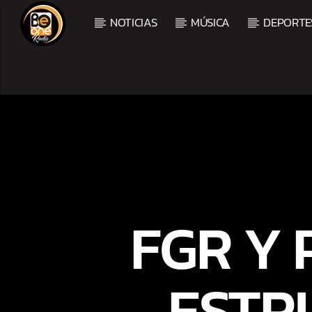
NOTICIAS
MÚSICA
DEPORTE
CURRENT TRACK
TITLE
ARTIST
CURRENT SHOW
MEZCLA TROPICAL Y S
FGR Y
1:00 PM
3:00 PM
ESTR