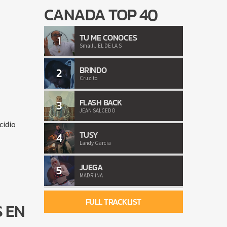
CANADA TOP 40
TU ME CONOCES
1
Small J EL DE LA S
BRINDO
2
Cruzito
FLASH BACK
3
JEAN SALCEDO
cidio
TUSY
4
Landy Garcia
JUEGA
5
MADRiiNA
FULL TRACKLIST
 EN