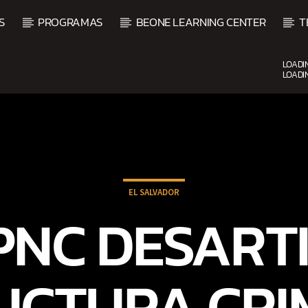
S
PROGRAMAS
BEONE LEARNING CENTER
T
LOADI
LOADI
UPCOMING SHOW
EL SALVADOR
ALSA
BALADAS Y VALLENA
 PNC DESART
3:00 PM
5:00 PM
UCTURA CRI