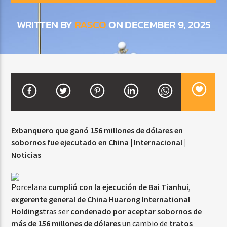
WRITTEN BY
RASCO
ON DECEMBER 9, 2025
CURRENT SHOW
DJ MIX
12:00 AM
2:00 AM
Beone Radio
Exbanquero que ganó 156 millones de dólares en
sobornos fue ejecutado en China | Internacional |
Noticias
Porcelana
cumplió con la ejecución de Bai Tianhui
,
exgerente general de China Huarong International
Holdings
tras ser
condenado por aceptar sobornos de
más de 156 millones de dólares
un cambio de
tratos