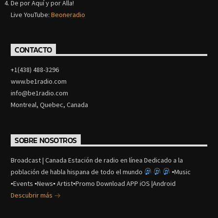
De por Aquí y por Alla!
Live YouTube:
Beoneradio
CONTACTO
+1(438) 488-3296
www.be1radio.com
info@be1radio.com
Montreal, Quebec, Canada
SOBRE NOSOTROS
Broadcast | Canada Estación de radio en línea Dedicado a la
población de habla hispana de todo el mundo
▪Music
▪Events ▪News▪ Artist▪Promo Download APP iOS |Android
Descubrir más