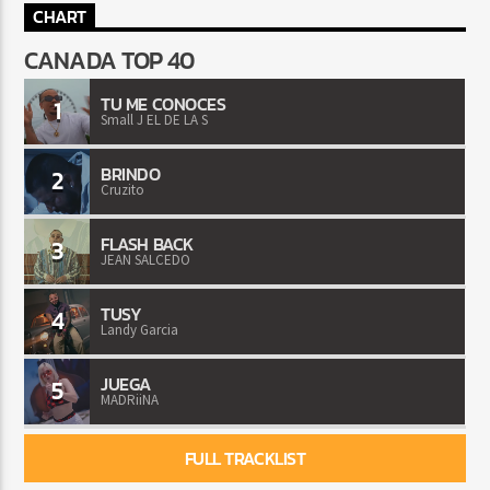
CHART
CANADA TOP 40
TU ME CONOCES
1
Small J EL DE LA S
BRINDO
2
Cruzito
FLASH BACK
3
JEAN SALCEDO
TUSY
4
Landy Garcia
JUEGA
5
MADRiiNA
FULL TRACKLIST