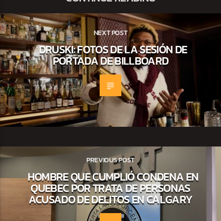
NEXT POST
DRUSKI: FOTOS DE LA SESIÓN DE
PORTADA DE BILLBOARD
PREVIOUS POST
HOMBRE QUE CUMPLIÓ CONDENA EN
QUEBEC POR TRATA DE PERSONAS
ACUSADO DE DELITOS EN CALGARY