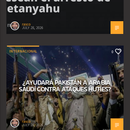
rasco
JULY 28, 2026
INTERNACIONAL
0
¿AYUDARÁ PAKISTÁN A ARABIA
SAUDÍ CONTRA ATAQUES HUTÍES?
rasco
JULY 28, 2026