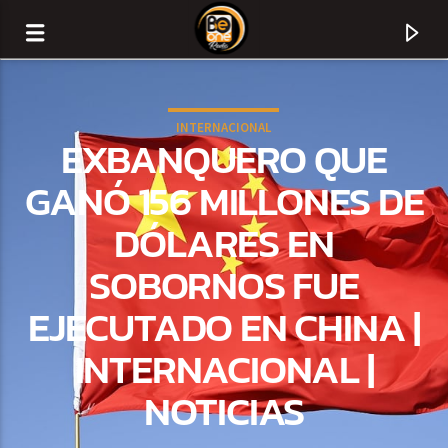
INTERNACIONAL
EXBANQUERO QUE
GANÓ 156 MILLONES DE
DÓLARES EN
SOBORNOS FUE
EJECUTADO EN CHINA |
INTERNACIONAL |
CURRENT TRACK
NOTICIAS
TITLE
ARTIST