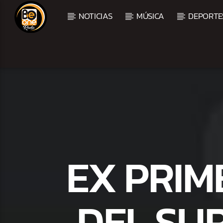
NOTICIAS
MÚSICA
DEPORTE
CURRENT TRACK
TITLE
ARTIST
EX PRIM
DEL SU