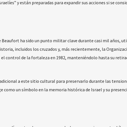
sraelíes” y están preparadas para expandir sus acciones si se consi
de Beaufort ha sido un punto militar clave durante casi mil años, ut
 historia, incluidos los cruzados y, más recientemente, la Organizac
ó el control de la fortaleza en 1982, manteniéndolo hasta su retira
icional a este sitio cultural para preservarlo durante las tension
ige como un símbolo en la memoria histórica de Israel y su presenci