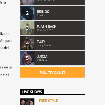
Small J EL DE LA S
dera
BRINDO
2
Cruzito
FLASH BACK
3
JEAN SALCEDO
ilizado
ión para
TUSY
4
Landy Garcia
da del
JUEGA
5
MADRiiNA
es en la
FULL TRACKLIST
a en el
LIVE SHOWS
FREE STYLE