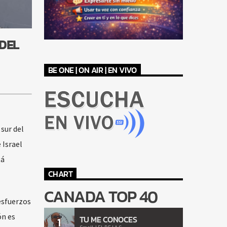
 DEL
BE ONE | ON AIR | EN VIVO
sur del
 Israel
tá
CHART
CANADA TOP 40
esfuerzos
ón es
TU ME CONOCES
1