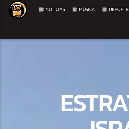
NOTICIAS
MÚSICA
DEPORTE
CURRENT TRACK
TITLE
ARTIST
CURRENT SHOW
BALADAS Y VALLENAT
ESTRA
2:00 PM
5:00 PM
ISR