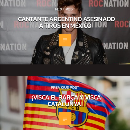
NEXT POST
CANTANTE ARGENTINO ASESINADO
A TIROS EN MÉXICO
PREVIOUS POST
¡VISCA EL BARÇA Y VISCA
CATALUNYA!