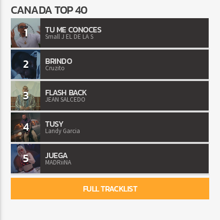
CANADA TOP 40
TU ME CONOCES
1
Small J EL DE LA S
BRINDO
2
Cruzito
FLASH BACK
3
JEAN SALCEDO
TUSY
4
Landy Garcia
JUEGA
5
MADRiiNA
FULL TRACKLIST