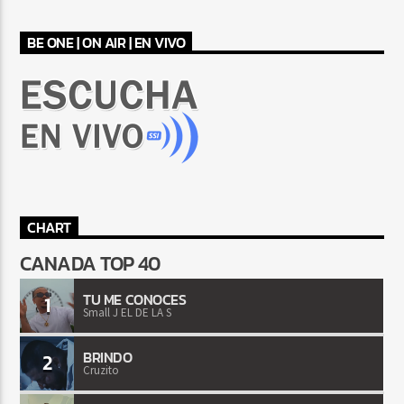
BE ONE | ON AIR | EN VIVO
CHART
CANADA TOP 40
TU ME CONOCES
1
Small J EL DE LA S
BRINDO
2
Cruzito