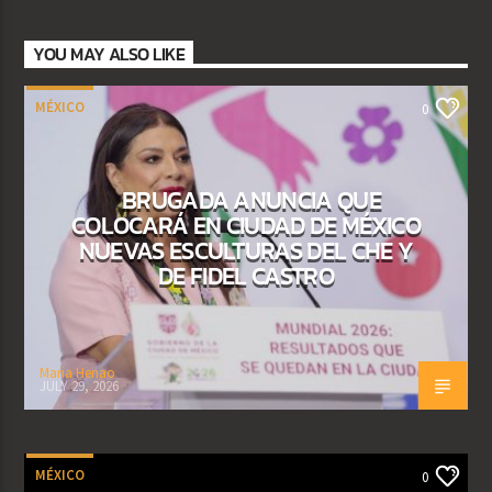
YOU MAY ALSO LIKE
MÉXICO
0
BRUGADA ANUNCIA QUE
COLOCARÁ EN CIUDAD DE MÉXICO
NUEVAS ESCULTURAS DEL CHE Y
DE FIDEL CASTRO
Maria Henao
JULY 29, 2026
MÉXICO
0