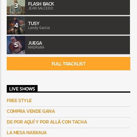
FLASH BACK
3
JEAN SALCEDO
TUSY
4
Landy Garcia
JUEGA
5
MADRiiNA
FULL TRACKLIST
LIVE SHOWS
FREE STYLE
COMPRA VENDE GANA
DE POR AQUÍ Y POR ALLÁ CON TACHA
LA MESA NARANJA