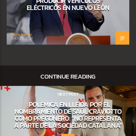
PRODUCIR VEHÍCULOS
ELÉCTRICOS EN NUEVO LEÓN
Maria Henao
JULY 29, 2026
CONTINUE READING
NEXT POST
POLÉMICA EN LLEIDA POR EL
NOMBRAMIENTO DE SAÚL CRAVIOTTO
COMO PREGONERO: “NO REPRESENTA
A PARTE DE LA SOCIEDAD CATALANA”