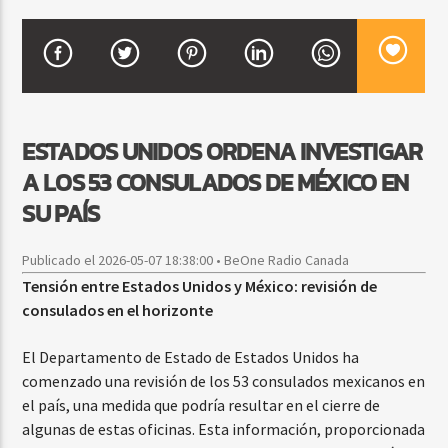
CURRENT SHOW
BALADAS Y VALLENATO
2:00 PM
5:00 PM
ESTADOS UNIDOS ORDENA INVESTIGAR
A LOS 53 CONSULADOS DE MÉXICO EN
SU PAÍS
Beone Radio
Publicado el 2026-05-07 18:38:00 • BeOne Radio Canada
Tensión entre Estados Unidos y México: revisión de
consulados en el horizonte
El Departamento de Estado de Estados Unidos ha
comenzado una revisión de los 53 consulados mexicanos en
el país, una medida que podría resultar en el cierre de
algunas de estas oficinas. Esta información, proporcionada