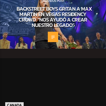
PREVIOUS POST
BACKSTREET BOYS GRITAN A MAX
MARTIN EN VEGAS RESIDENCY
CROWD: “NOS AYUDÓ A CREAR
NUESTRO LEGADO”
CANADA