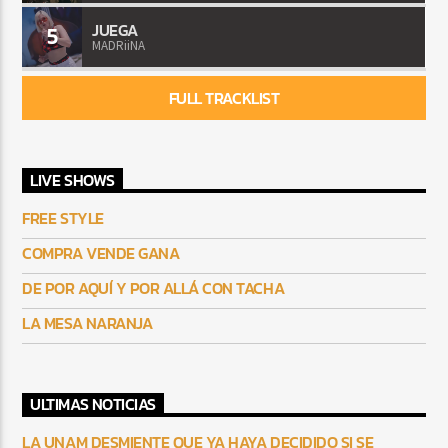
JUEGA
5
MADRiiNA
FULL TRACKLIST
LIVE SHOWS
FREE STYLE
COMPRA VENDE GANA
DE POR AQUÍ Y POR ALLÁ CON TACHA
LA MESA NARANJA
ULTIMAS NOTICIAS
LA UNAM DESMIENTE QUE YA HAYA DECIDIDO SI SE