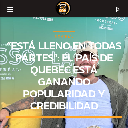
MONTREAL
“ESTÁ LLENO EN TODAS
PARTES”: EL PAÍS DE
QUEBEC ESTÁ
GANANDO
POPULARIDAD Y
CREDIBILIDAD
CURRENT TRACK
TITLE
ARTIST