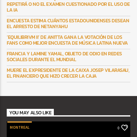
REPETIRÁ O NO EL EXAMEN CUESTIONADO POR EL USO DE
LA IA
ENCUESTA ESTIMA CUÁNTOS ESTADOUNIDENSES DESEAN
EL ARRESTO DE NETANYAHU
‘EQUILIBRIVM II’ DE ANITTA GANA LA VOTACIÓN DE LOS
FANS COMO MEJOR ENCUESTA DE MÚSICA LATINA NUEVA
FRANCIA Y LAMINE YAMAL, OBJETO DE ODIO EN REDES
SOCIALES DURANTE EL MUNDIAL
MUERE EL EXPRESIDENTE DE LA CAIXA JOSEP VILARASAU,
EL FINANCIERO QUE HIZO CRECER LA CAJA
YOU MAY ALSO LIKE
MONTREAL
0