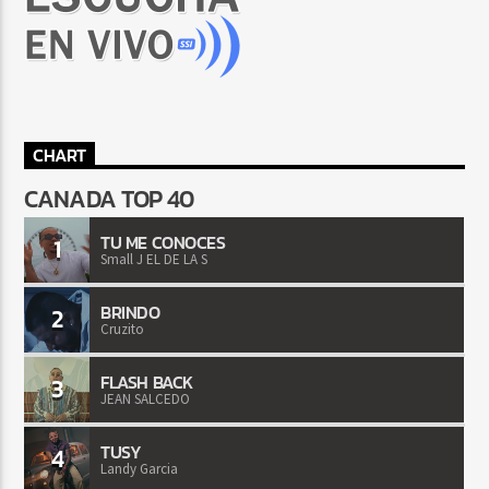
CHART
CANADA TOP 40
TU ME CONOCES
1
Small J EL DE LA S
BRINDO
2
Cruzito
FLASH BACK
3
JEAN SALCEDO
TUSY
4
Landy Garcia