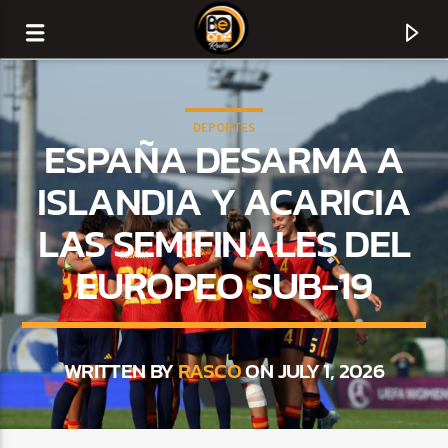
DEPORTES
ESPAÑA DESARMA A
ISLANDIA Y ACARICIA
LAS SEMIFINALES DEL
EUROPEO SUB-19
WRITTEN BY
RASCO
ON JULY 1, 2026
CURRENT TRACK
TITLE
ARTIST