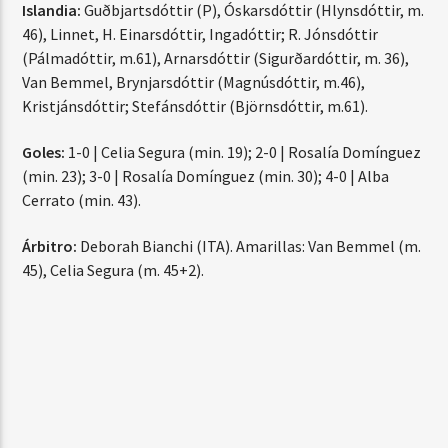
Islandia:
Guðbjartsdóttir (P), Óskarsdóttir (Hlynsdóttir, m.
46), Linnet, H. Einarsdóttir, Ingadóttir; R. Jónsdóttir
(Pálmadóttir, m.61), Arnarsdóttir (Sigurðardóttir, m. 36),
Van Bemmel, Brynjarsdóttir (Magnúsdóttir, m.46),
Kristjánsdóttir; Stefánsdóttir (Björnsdóttir, m.61).
Goles:
1-0 | Celia Segura (min. 19); 2-0 | Rosalía Domínguez
(min. 23); 3-0 | Rosalía Domínguez (min. 30); 4-0 | Alba
Cerrato (min. 43).
Árbitro:
Deborah Bianchi (ITA). Amarillas: Van Bemmel (m.
45), Celia Segura (m. 45+2).