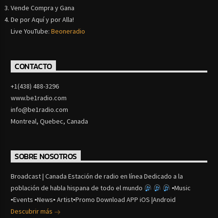
Vende Compra y Gana
De por Aquí y por Alla!
Live YouTube:
Beoneradio
CONTACTO
+1(438) 488-3296
www.be1radio.com
info@be1radio.com
Montreal, Quebec, Canada
SOBRE NOSOTROS
Broadcast | Canada Estación de radio en línea Dedicado a la
población de habla hispana de todo el mundo
▪Music
▪Events ▪News▪ Artist▪Promo Download APP iOS |Android
Descubrir más