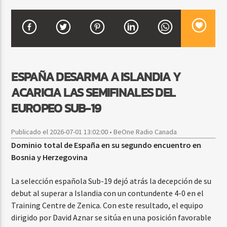
CURRENT SHOW
FIESTA DJ MIX
9:00 PM
12:00 AM
ESPAÑA DESARMA A ISLANDIA Y
ACARICIA LAS SEMIFINALES DEL
EUROPEO SUB-19
Beone Radio
Publicado el 2026-07-01 13:02:00 • BeOne Radio Canada
Dominio total de España en su segundo encuentro en
Bosnia y Herzegovina
La selección española Sub-19 dejó atrás la decepción de su
debut al superar a Islandia con un contundente 4-0 en el
Training Centre de Zenica. Con este resultado, el equipo
dirigido por David Aznar se sitúa en una posición favorable