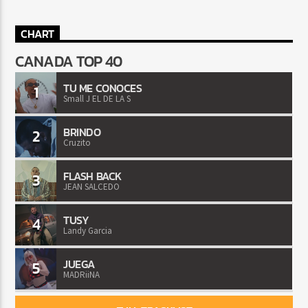
CHART
CANADA TOP 40
TU ME CONOCES
1
Small J EL DE LA S
BRINDO
2
Cruzito
FLASH BACK
3
JEAN SALCEDO
TUSY
4
Landy Garcia
JUEGA
5
MADRiiNA