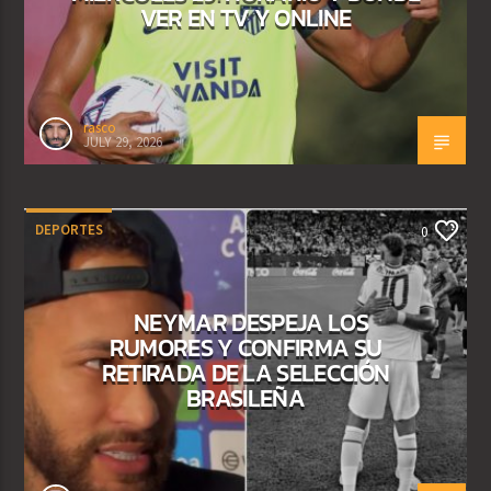
VER EN TV Y ONLINE
rasco
JULY 29, 2026
DEPORTES
0
NEYMAR DESPEJA LOS
RUMORES Y CONFIRMA SU
RETIRADA DE LA SELECCIÓN
BRASILEÑA