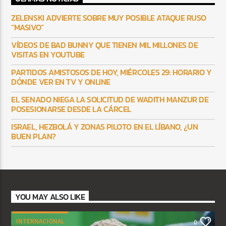
ZELENSKI ADVIERTE SOBRE MUY POSIBLE ATAQUE RUSO
“MASIVO”
VÍDEOS DE BAD BUNNY QUE TIENEN MIL MILLONES DE
VISITAS EN YOUTUBE
PARTIDOS AMISTOSOS DE HOY, MIÉRCOLES 29: HORARIO Y
DÓNDE VER EN TV Y ONLINE
EL SENADO NIEGA LA SOLICITUD DE WADITH MANZUR DE
POSESIONARSE DESDE LA CÁRCEL
ISRAEL, HEZBOLÁ Y ZONAS PILOTO EN EL LÍBANO, ¿UN
BUEN PLAN?
YOU MAY ALSO LIKE
INTERNACIONAL
0