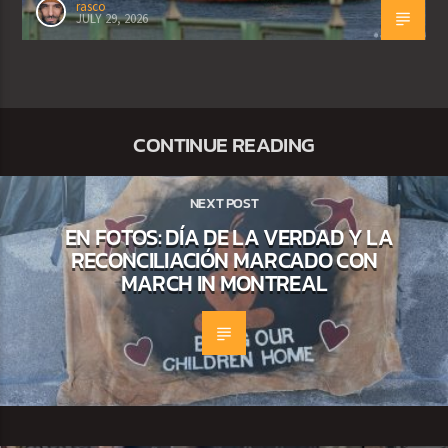
rasco
JULY 29, 2026
CONTINUE READING
NEXT POST
EN FOTOS: DÍA DE LA VERDAD Y LA
RECONCILIACIÓN MARCADO CON
MARCH IN MONTREAL