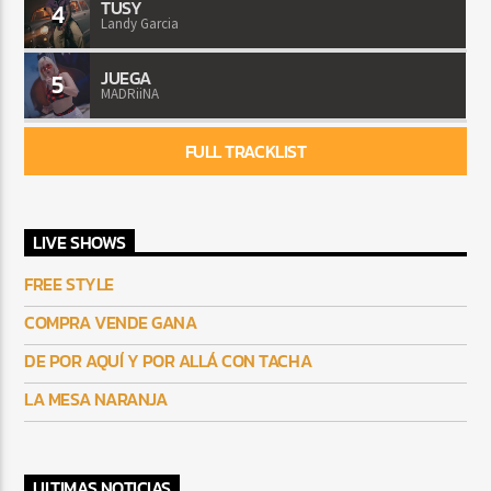
TUSY
4
Landy Garcia
JUEGA
5
MADRiiNA
FULL TRACKLIST
LIVE SHOWS
FREE STYLE
COMPRA VENDE GANA
DE POR AQUÍ Y POR ALLÁ CON TACHA
LA MESA NARANJA
ULTIMAS NOTICIAS