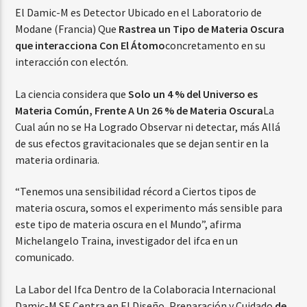
El Damic-M es Detector Ubicado en el Laboratorio de
Modane (Francia) Que
Rastrea un Tipo de Materia Oscura
que interacciona Con El Átomo
concretamento en su
interacción con electón.
La ciencia considera que
Solo un 4 % del Universo es
Materia Común, Frente A Un 26 % de Materia Oscura
La
Cual aún no se Ha Logrado Observar ni detectar, más Allá
de sus efectos gravitacionales que se dejan sentir en la
materia ordinaria.
“Tenemos una sensibilidad récord a Ciertos tipos de
materia oscura, somos el experimento más sensible para
este tipo de materia oscura en el Mundo”, afirma
Michelangelo Traina, investigador del ifca en un
comunicado.
La Labor del Ifca Dentro de la Colaboracia Internacional
Damic-M SE Centra en El Diseño, Preparación y Cuidado
de