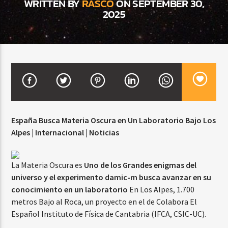
WRITTEN BY
RASCO
ON SEPTEMBER 30,
2025
CURRENT SHOW
BACHATA PARA EL CAMINO
5:00 PM
7:00 PM
España Busca Materia Oscura en Un Laboratorio Bajo Los
Beone Radio
Alpes | Internacional | Noticias
La Materia Oscura es
Uno de los Grandes enigmas del
universo y el experimento damic-m busca avanzar en su
conocimiento en un laboratorio
En Los Alpes, 1.700
metros Bajo al Roca, un proyecto en el de Colabora El
Español Instituto de Física de Cantabria (IFCA, CSIC-UC).