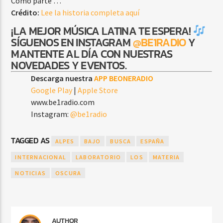
Como parte …
Crédito:
Lee la historia completa aquí
¡LA MEJOR MÚSICA LATINA TE ESPERA!
SÍGUENOS EN INSTAGRAM
@BE1RADIO
Y
MANTENTE AL DÍA CON NUESTRAS
NOVEDADES Y EVENTOS.
Descarga nuestra
APP BEONERADIO
Google Play
|
Apple Store
www.be1radio.com
Instagram:
@be1radio
TAGGED AS
ALPES
BAJO
BUSCA
ESPAÑA
INTERNACIONAL
LABORATORIO
LOS
MATERIA
NOTICIAS
OSCURA
AUTHOR