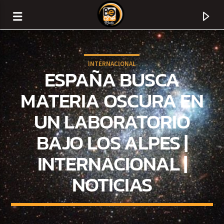
INTERNACIONAL
ESPAÑA BUSCA
MATERIA OSCURA EN
UN LABORATORIO
BAJO LOS ALPES |
INTERNACIONAL |
NOTICIAS
CURRENT TRACK
TITLE
ARTIST