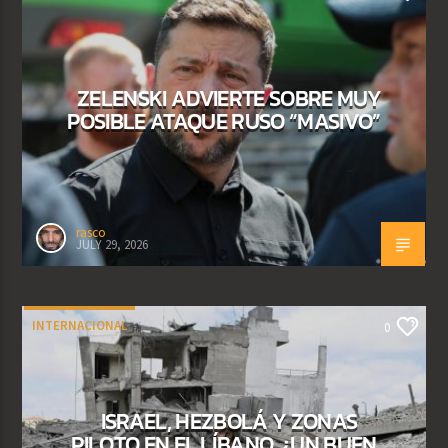
ZELENSKI ADVIERTE SOBRE MUY
POSIBLE ATAQUE RUSO “MASIVO”
rasco
JULY 29, 2026
INTERNACIONAL
0
ISRAEL, HEZBOLÁ Y ZONAS
PILOTO EN EL LÍBANO, ¿UN BUEN