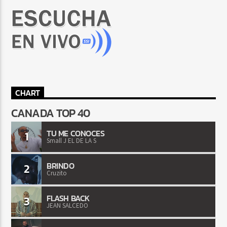
CHART
CANADA TOP 40
TU ME CONOCES
1
Small J EL DE LA S
BRINDO
2
Cruzito
FLASH BACK
3
JEAN SALCEDO