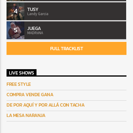
TUSY
4
Landy Garcia
JUEGA
5
MADRiiNA
FULL TRACKLIST
LIVE SHOWS
FREE STYLE
COMPRA VENDE GANA
DE POR AQUÍ Y POR ALLÁ CON TACHA
LA MESA NARANJA