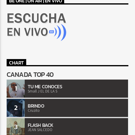
BE ONE | ON AIR | EN VIVO
CHART
CANADA TOP 40
TU ME CONOCES
1
Small J EL DE LA S
BRINDO
2
Cruzito
FLASH BACK
3
JEAN SALCEDO