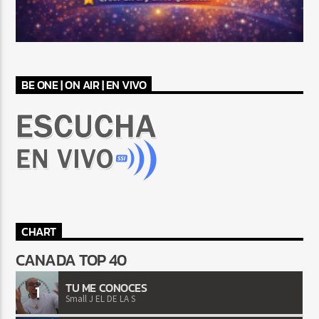
BE ONE | ON AIR | EN VIVO
CHART
CANADA TOP 40
TU ME CONOCES
1
Small J EL DE LA S