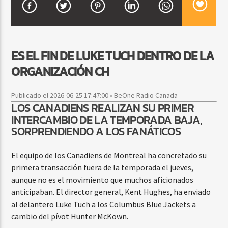
CURRENT SHOW
ES EL FIN DE LUKE TUCH DENTRO DE LA
FIESTA DJ MIX
ORGANIZACIÓN CH
9:00 PM
12:00 AM
Publicado el 2026-06-25 17:47:00 • BeOne Radio Canada
LOS CANADIENS REALIZAN SU PRIMER
INTERCAMBIO DE LA TEMPORADA BAJA,
Beone Radio
SORPRENDIENDO A LOS FANÁTICOS
El equipo de los Canadiens de Montreal ha concretado su
primera transacción fuera de la temporada el jueves,
aunque no es el movimiento que muchos aficionados
anticipaban. El director general, Kent Hughes, ha enviado
al delantero Luke Tuch a los Columbus Blue Jackets a
cambio del pívot Hunter McKown.