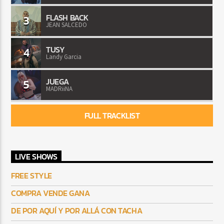
FLASH BACK
3
JEAN SALCEDO
TUSY
4
Landy Garcia
JUEGA
5
MADRiiNA
FULL TRACKLIST
LIVE SHOWS
FREE STYLE
COMPRA VENDE GANA
DE POR AQUÍ Y POR ALLÁ CON TACHA