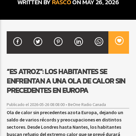
WRITTEN BY
RASCO
ON MAY 26, 2026
CURRENT SHOW
VIBRAS TROPICALES
2:00 AM
4:00 AM
“ES ATROZ”: LOS HABITANTES SE
Beone Radio
ENFRENTAN A UNA OLA DE CALOR SIN
PRECEDENTES EN EUROPA
Publicado el 2026-05-26 08:08:00 • BeOne Radio Canada
Ola de calor sin precedentes azota Europa, dejando un
saldo de varios récords y preocupaciones en distintos
sectores. Desde Londres hasta Nantes, los habitantes
buscan refugio del extremo calor que se prevé durará