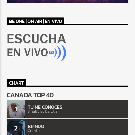
BE ONE | ON AIR | EN VIVO
CHART
CANADA TOP 40
TU ME CONOCES
1
Small J EL DE LA S
BRINDO
2
Cruzito