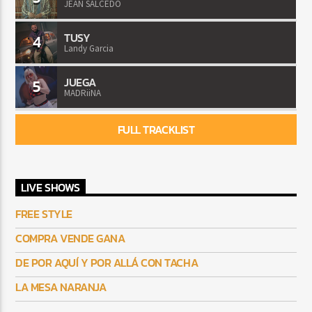
JEAN SALCEDO
TUSY
4
Landy Garcia
JUEGA
5
MADRiiNA
FULL TRACKLIST
LIVE SHOWS
FREE STYLE
COMPRA VENDE GANA
DE POR AQUÍ Y POR ALLÁ CON TACHA
LA MESA NARANJA