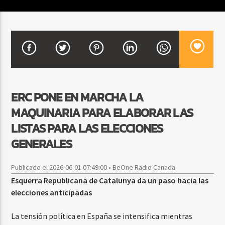
CURRENT SHOW
FIESTA DJ MIX
9:00 PM
12:00 AM
ERC PONE EN MARCHA LA
MAQUINARIA PARA ELABORAR LAS
Beone Radio
LISTAS PARA LAS ELECCIONES
GENERALES
Publicado el 2026-06-01 07:49:00 • BeOne Radio Canada
Esquerra Republicana de Catalunya da un paso hacia las
elecciones anticipadas
La tensión política en España se intensifica mientras