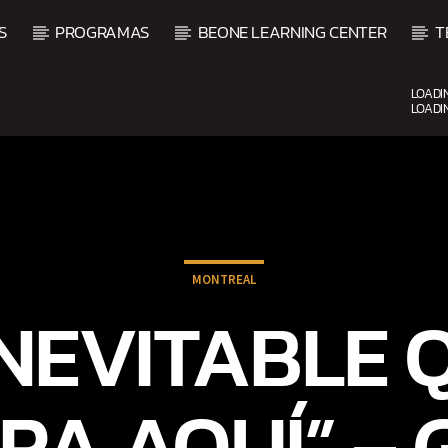
S
PROGRAMAS
BEONE LEARNING CENTER
T
LOADI
LOADI
CURRENT SHOW
VIBRAS TROPICALES
2:00 AM
4:00 AM
MONTREAL
INEVITABLE 
RA AQUÍ” –