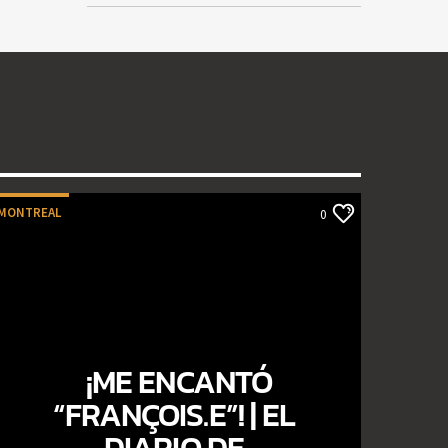
MONTREAL
0
¡ME ENCANTÓ
“FRANÇOIS.E”! | EL
DIARIO DE