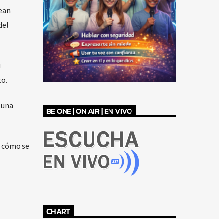
Sean
del
u
to.
 una
BE ONE | ON AIR | EN VIVO
r cómo se
CHART