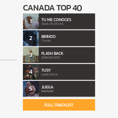
CANADA TOP 40
TU ME CONOCES
1
Small J EL DE LA S
BRINDO
2
Cruzito
FLASH BACK
3
JEAN SALCEDO
TUSY
4
Landy Garcia
JUEGA
5
MADRiiNA
FULL TRACKLIST