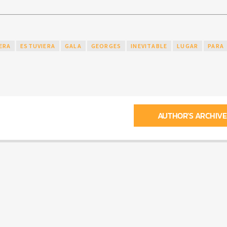
ERA
ESTUVIERA
GALA
GEORGES
INEVITABLE
LUGAR
PARA
AUTHOR'S ARCHIVE