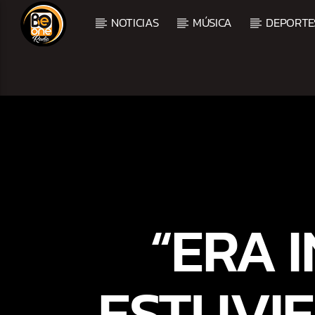
NOTICIAS
MÚSICA
DEPORTE
CURRENT TRACK
TITLE
ARTIST
“ERA 
ESTUVIE