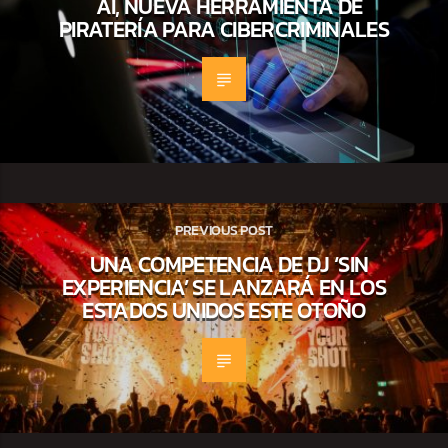
AI, NUEVA HERRAMIENTA DE
PIRATERÍA PARA CIBERCRIMINALES
PREVIOUS POST
UNA COMPETENCIA DE DJ ‘SIN
EXPERIENCIA’ SE LANZARÁ EN LOS
ESTADOS UNIDOS ESTE OTOÑO