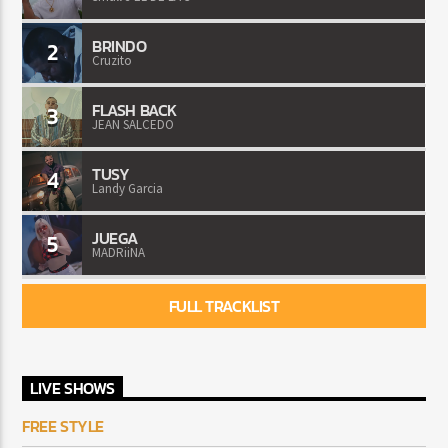
BRINDO
2
Cruzito
FLASH BACK
3
JEAN SALCEDO
TUSY
4
Landy Garcia
JUEGA
5
MADRiiNA
FULL TRACKLIST
LIVE SHOWS
FREE STYLE