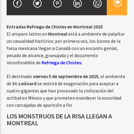
CURRENT SHOW
Entradas Refriega de Chistes en Montreal 2025
TROPICAL RELAJADO
El amparo latino en
Montreal
está a ambiente de palpitar
3:00 AM
6:00 AM
un casualidad histórico: por primera vez, los íconos de la
farsa mexicana llegan a Canadá con un encanto genial,
pesado de alcance, granujada y el documento
inconfundible de
Refriega de Chistes
.
Beone Radio
El destinado
viernes 5 de septiembre de 2025
, el ambiente
de
St-Leónard
se vestirá de exageración para aceptar a
cuatro gigantes que han procesado la civilización del
actitud en México y que prometen enardecer la oscuridad
con carcajadas de aparición a fin.
LOS MONSTRUOS DE LA RISA LLEGAN A
MONTREAL