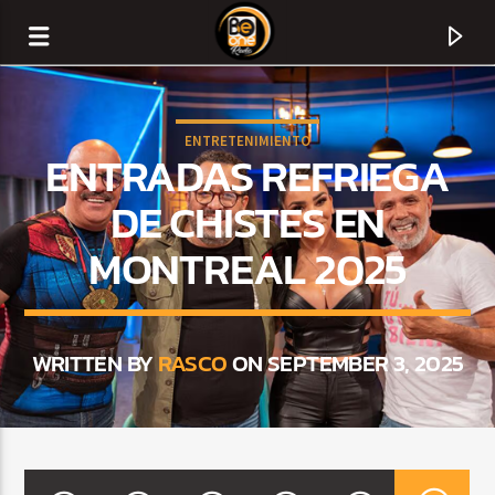
ENTRETENIMIENTO
ENTRADAS REFRIEGA
DE CHISTES EN
MONTREAL 2025
WRITTEN BY
RASCO
ON SEPTEMBER 3, 2025
CURRENT TRACK
TITLE
ARTIST