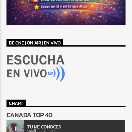
BE ONE | ON AIR | EN VIVO
CHART
CANADA TOP 40
TU ME CONOCES
1
Small J EL DE LA S