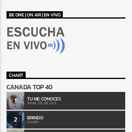
BE ONE | ON AIR | EN VIVO
CHART
CANADA TOP 40
TU ME CONOCES
1
Small J EL DE LA S
BRINDO
2
Cruzito