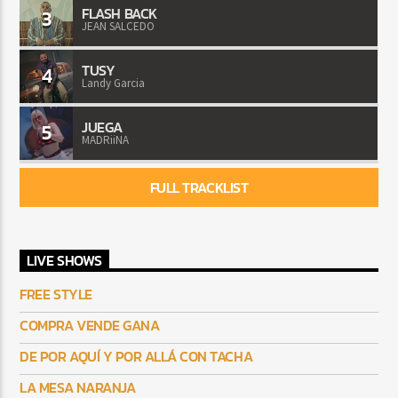
FLASH BACK
3
JEAN SALCEDO
TUSY
4
Landy Garcia
JUEGA
5
MADRiiNA
FULL TRACKLIST
LIVE SHOWS
FREE STYLE
COMPRA VENDE GANA
DE POR AQUÍ Y POR ALLÁ CON TACHA
LA MESA NARANJA