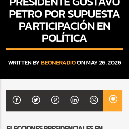
PRESIDENTE GUSTAVO
PETRO POR SUPUESTA
PARTICIPACIÓN EN
CURRENT SHOW
FREE STYLE
POLÍTICA
7:00 PM
9:00 PM
WRITTEN BY
BEONERADIO
ON MAY 26, 2026
Beone Radio
ELECCIONES PRESIDENCIALES EN