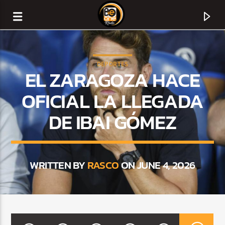
DEPORTES
EL ZARAGOZA HACE
OFICIAL LA LLEGADA
DE IBAI GÓMEZ
WRITTEN BY
RASCO
ON JUNE 4, 2026
CURRENT TRACK
TITLE
ARTIST