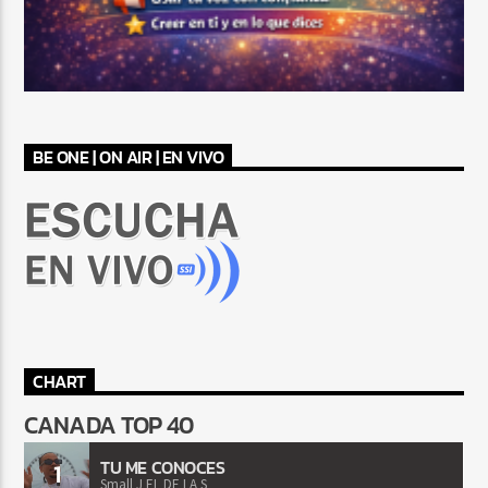
BE ONE | ON AIR | EN VIVO
CHART
CANADA TOP 40
TU ME CONOCES
1
Small J EL DE LA S