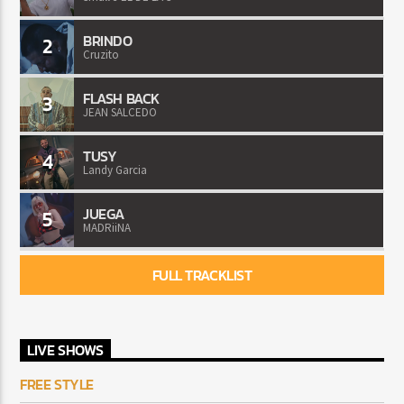
BRINDO
2
Cruzito
FLASH BACK
3
JEAN SALCEDO
TUSY
4
Landy Garcia
JUEGA
5
MADRiiNA
FULL TRACKLIST
LIVE SHOWS
FREE STYLE