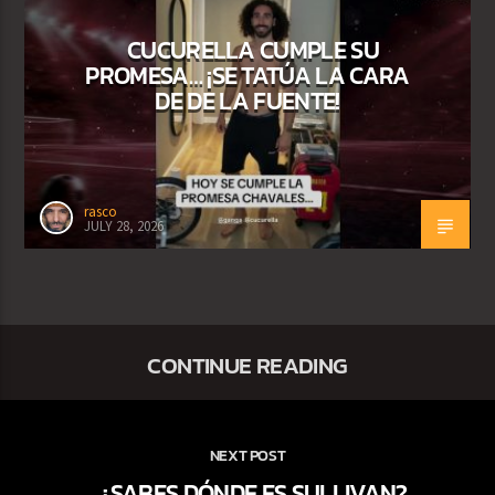
CUCURELLA CUMPLE SU
PROMESA… ¡SE TATÚA LA CARA
DE DE LA FUENTE!
rasco
JULY 28, 2026
CONTINUE READING
NEXT POST
¿SABES DÓNDE ES SULLIVAN?