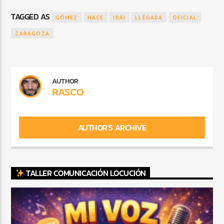
TAGGED AS
GÓMEZ
HACE
IBAI
LLEGADA
OFICIAL
ZARAGOZA
AUTHOR
RASCO
AUTHOR'S ARCHIVE
TALLER COMUNICACIÓN LOCUCIÓN