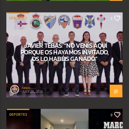
DEPORTES
0
JAVIER TEBAS: “NO VENÍS AQUÍ
PORQUE OS HAYAMOS INVITADO,
OS LO HABÉIS GANADO”
rasco
JULY 28, 2026
DEPORTES
0