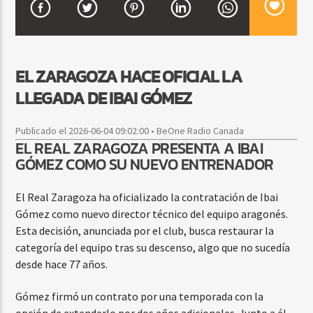
CURRENT SHOW
EL ZARAGOZA HACE OFICIAL LA
DJ MIX
12:00 AM
2:00 AM
LLEGADA DE IBAI GÓMEZ
Publicado el 2026-06-04 09:02:00 • BeOne Radio Canada
EL REAL ZARAGOZA PRESENTA A IBAI
Beone Radio
GÓMEZ COMO SU NUEVO ENTRENADOR
El Real Zaragoza ha oficializado la contratación de Ibai
Gómez como nuevo director técnico del equipo aragonés.
Esta decisión, anunciada por el club, busca restaurar la
categoría del equipo tras su descenso, algo que no sucedía
desde hace 77 años.
Gómez firmó un contrato por una temporada con la