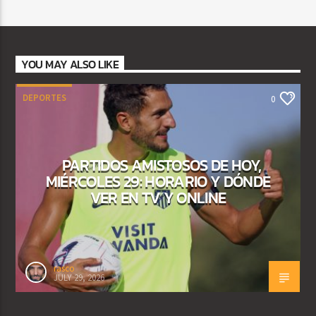
YOU MAY ALSO LIKE
DEPORTES
0
PARTIDOS AMISTOSOS DE HOY,
MIÉRCOLES 29: HORARIO Y DÓNDE
VER EN TV Y ONLINE
rasco
JULY 29, 2026