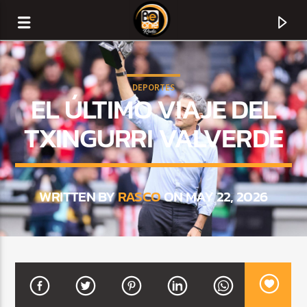
DEPORTES
EL ÚLTIMO VIAJE DEL
TXINGURRI VALVERDE
WRITTEN BY
RASCO
ON MAY 22, 2026
CURRENT TRACK
TITLE
ARTIST