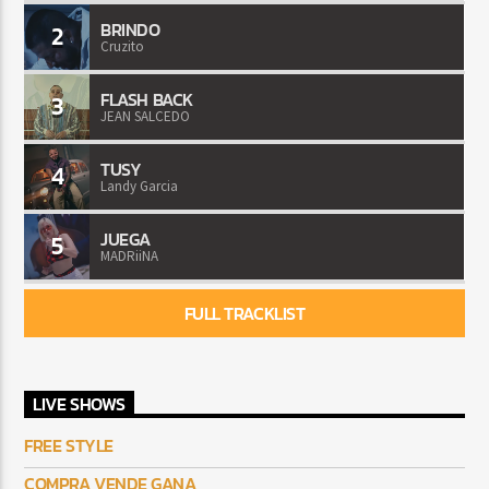
BRINDO
2
Cruzito
FLASH BACK
3
JEAN SALCEDO
TUSY
4
Landy Garcia
JUEGA
5
MADRiiNA
FULL TRACKLIST
LIVE SHOWS
FREE STYLE
COMPRA VENDE GANA