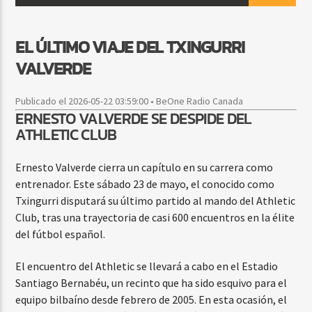
EL ÚLTIMO VIAJE DEL TXINGURRI
CURRENT SHOW
VALVERDE
BACHATA PARA EL CAMINO
5:00 PM
7:00 PM
Publicado el 2026-05-22 03:59:00 • BeOne Radio Canada
ERNESTO VALVERDE SE DESPIDE DEL
ATHLETIC CLUB
Ernesto Valverde cierra un capítulo en su carrera como
Beone Radio
entrenador. Este sábado 23 de mayo, el conocido como
Txingurri disputará su último partido al mando del Athletic
Club, tras una trayectoria de casi 600 encuentros en la élite
del fútbol español.
El encuentro del Athletic se llevará a cabo en el Estadio
Santiago Bernabéu, un recinto que ha sido esquivo para el
equipo bilbaíno desde febrero de 2005. En esta ocasión, el