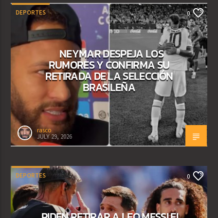
DEPORTES
0
NEYMAR DESPEJA LOS
RUMORES Y CONFIRMA SU
RETIRADA DE LA SELECCIÓN
BRASILEÑA
rasco
JULY 29, 2026
DEPORTES
0
PIDEN RETIRAR A LEO MESSI EL