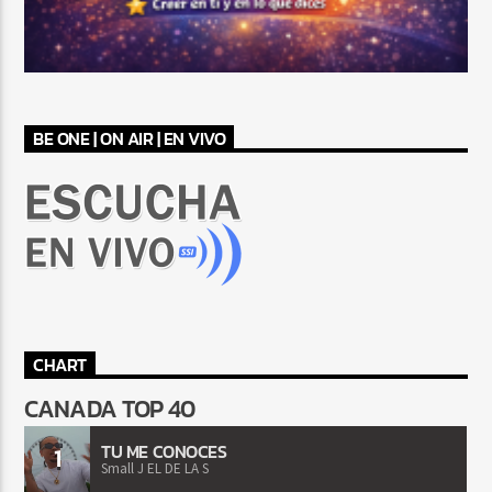
BE ONE | ON AIR | EN VIVO
CHART
CANADA TOP 40
TU ME CONOCES
1
Small J EL DE LA S