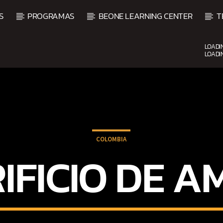
S
PROGRAMAS
BEONE LEARNING CENTER
T
LOADI
LOADI
CURRENT SHOW
FIESTA DJ MIX
9:00 PM
12:00 AM
COLOMBIA
RIFICIO DE 