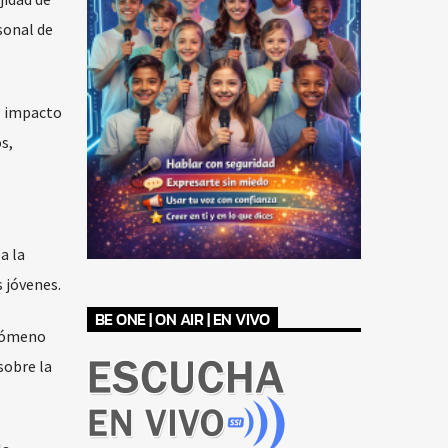
sonal de
el impacto
s,
a la
s jóvenes.
BE ONE | ON AIR | EN VIVO
enómeno
sobre la