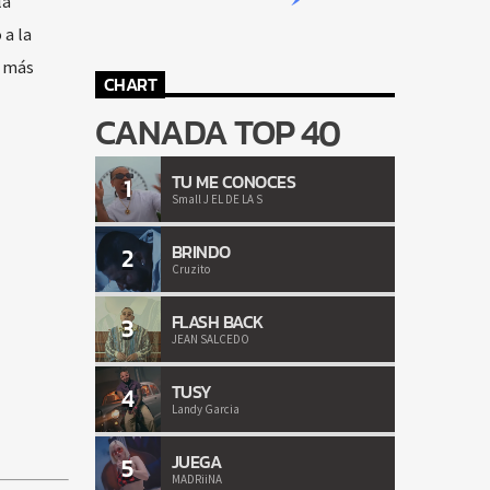
la
 a la
s más
CHART
CANADA TOP 40
TU ME CONOCES
1
Small J EL DE LA S
BRINDO
2
Cruzito
FLASH BACK
3
JEAN SALCEDO
TUSY
4
Landy Garcia
JUEGA
5
MADRiiNA