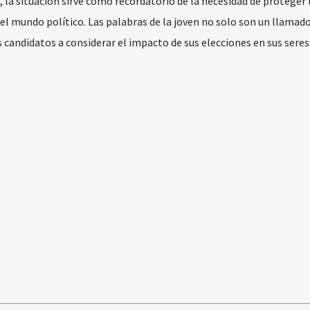
, la situación sirve como recordatorio de la necesidad de proteger 
del mundo político. Las palabras de la joven no solo son un llamado
 candidatos a considerar el impacto de sus elecciones en sus sere