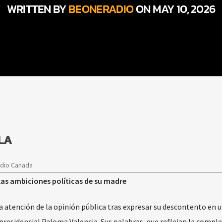
WRITTEN BY
BEONERADIO
ON MAY 10, 2026
LA
adio Canada
 las ambiciones políticas de su madre
 atención de la opinión pública tras expresar su descontento en u
residencial Paloma Valencia. Sus palabras, que reflejan la comple