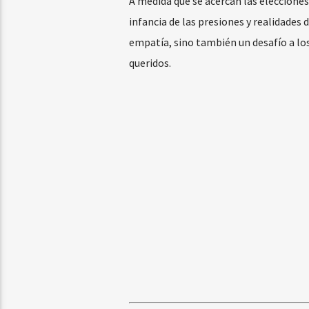
A medida que se acercan las elecciones
infancia de las presiones y realidades 
empatía, sino también un desafío a los
queridos.