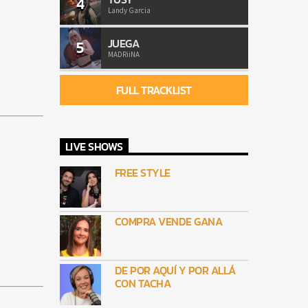
4
Landy Garcia
JUEGA
5
MADRiiNA
FULL TRACKLIST
LIVE SHOWS
FREE STYLE
COMPRA VENDE GANA
DE POR AQUÍ Y POR ALLÁ
CON TACHA