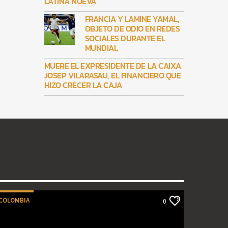
LATINA NUEVA
FRANCIA Y LAMINE YAMAL,
OBJETO DE ODIO EN REDES
SOCIALES DURANTE EL
MUNDIAL
MUERE EL EXPRESIDENTE DE LA CAIXA
JOSEP VILARASAU, EL FINANCIERO QUE
HIZO CRECER LA CAJA
COLOMBIA
0