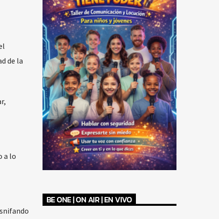
el
ad de la
r,
 a lo
BE ONE | ON AIR | EN VIVO
esnifando