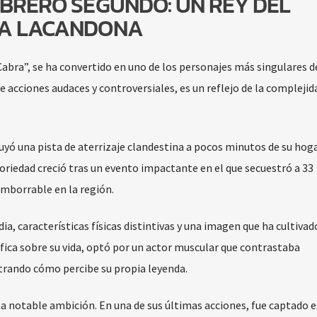
ABRERO SEGUNDO: UN REY DEL
VA LACANDONA
bra”, se ha convertido en uno de los personajes más singulares d
de acciones audaces y controversiales, es un reflejo de la complejid
yó una pista de aterrizaje clandestina a pocos minutos de su hoga
toriedad creció tras un evento impactante en el que secuestró a 33
imborrable en la región.
, características físicas distintivas y una imagen que ha cultivado
ráfica sobre su vida, optó por un actor muscular que contrastaba
strando cómo percibe su propia leyenda.
na notable ambición. En una de sus últimas acciones, fue captado 