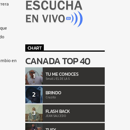
rrera
 que
ndo
CHART
CANADA TOP 40
cambio en
TU ME CONOCES
1
Small J EL DE LA S
BRINDO
2
Cruzito
FLASH BACK
3
JEAN SALCEDO
TUSY