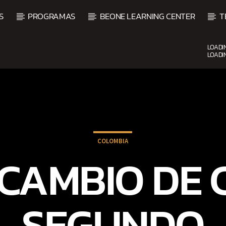
S
PROGRAMAS
BEONE LEARNING CENTER
T
LOADI
LOADI
CURRENT SHOW
UPCOMING SHOW
DJ MIX
VI
12:00 AM
2:00 AM
2:00 
COLOMBIA
RCAMBIO DE
SEGUNDO