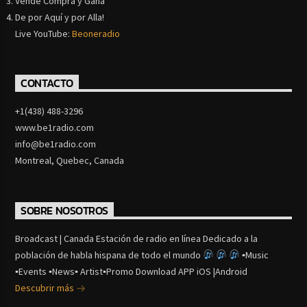
Vende Compra y Gana
De por Aquí y por Alla!
Live YouTube:
Beoneradio
CONTACTO
+1(438) 488-3296
www.be1radio.com
info@be1radio.com
Montreal, Quebec, Canada
SOBRE NOSOTROS
Broadcast | Canada Estación de radio en línea Dedicado a la
población de habla hispana de todo el mundo
▪Music
▪Events ▪News▪ Artist▪Promo Download APP iOS |Android
Descubrir más