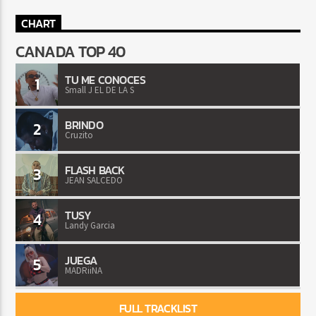
CHART
CANADA TOP 40
TU ME CONOCES
1
Small J EL DE LA S
BRINDO
2
Cruzito
FLASH BACK
3
JEAN SALCEDO
TUSY
4
Landy Garcia
JUEGA
5
MADRiiNA
FULL TRACKLIST