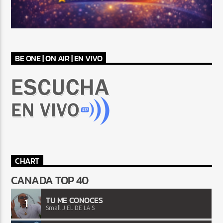
BE ONE | ON AIR | EN VIVO
CHART
CANADA TOP 40
TU ME CONOCES
1
Small J EL DE LA S