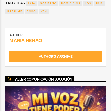
TAGGED AS
BAJA
GOBIERNO
HOMICIDIOS
LOS
PAÍS
PRESUME
TODO
VAN
AUTHOR
MARIA HENAO
AUTHOR'S ARCHIVE
TALLER COMUNICACIÓN LOCUCIÓN