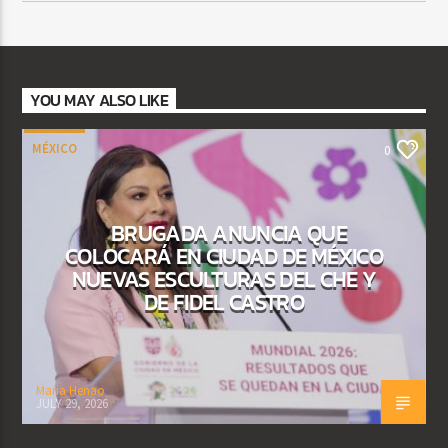
YOU MAY ALSO LIKE
MÉXICO
0
BRUGADA ANUNCIA QUE
COLOCARÁ EN CIUDAD DE MÉXICO
NUEVAS ESCULTURAS DEL CHE Y
DE FIDEL CASTRO
Maria Henao
JULY 29, 2026