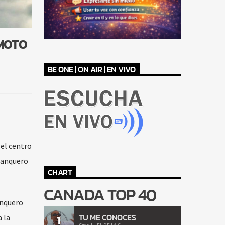
EMOTO
BE ONE | ON AIR | EN VIVO
 el centro
banquero
CHART
CANADA TOP 40
anquero
TU ME CONOCES
 la
1