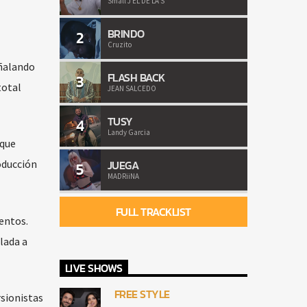
Small J EL DE LA S
BRINDO
2
Cruzito
eñalando
FLASH BACK
3
total
JEAN SALCEDO
TUSY
4
Landy Garcia
 que
JUEGA
oducción
5
MADRiiNA
FULL TRACKLIST
entos.
ulada a
LIVE SHOWS
FREE STYLE
sionistas