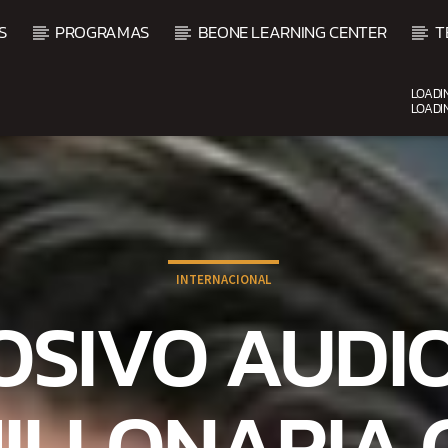
S
PROGRAMAS
BEONE LEARNING CENTER
T
LOADI
LOADI
CURRENT SHOW
BACHATA PARA EL CAMINO
5:00 PM
7:00 PM
INTERNACIONAL
OSIVO AUDI
MILLONARIA 