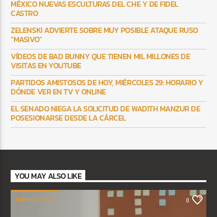
MÉXICO NUEVAS ESCULTURAS DEL CHE Y DE FIDEL
CASTRO
ZELENSKI ADVIERTE SOBRE MUY POSIBLE ATAQUE RUSO
“MASIVO”
VÍDEOS DE BAD BUNNY QUE TIENEN MIL MILLONES DE
VISITAS EN YOUTUBE
PARTIDOS AMISTOSOS DE HOY, MIÉRCOLES 29: HORARIO Y
DÓNDE VER EN TV Y ONLINE
EL SENADO NIEGA LA SOLICITUD DE WADITH MANZUR DE
POSESIONARSE DESDE LA CÁRCEL
YOU MAY ALSO LIKE
INMIGRACIÓN
0