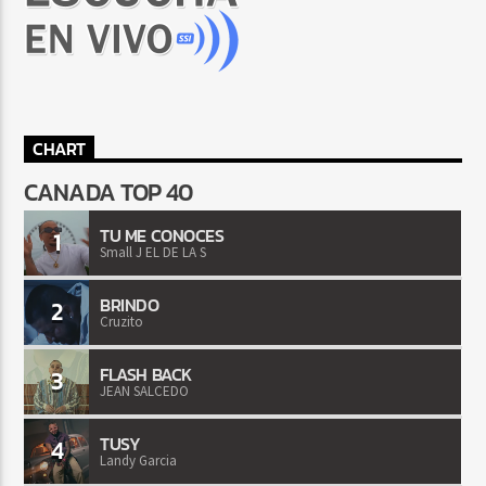
CHART
CANADA TOP 40
TU ME CONOCES
1
Small J EL DE LA S
BRINDO
2
Cruzito
FLASH BACK
3
JEAN SALCEDO
TUSY
4
Landy Garcia