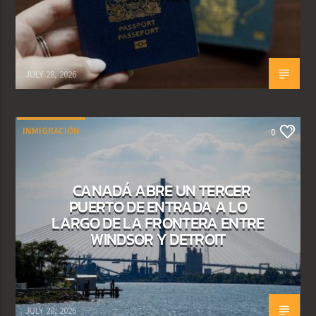
JULY 28, 2026
INMIGRACIÓN
0
CANADÁ ABRE UN TERCER
PUERTO DE ENTRADA A LO
LARGO DE LA FRONTERA ENTRE
WINDSOR Y DETROIT
JULY 28, 2026