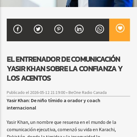
CURRENT SHOW
BALADAS Y VALLENATO
2:00 PM
5:00 PM
EL ENTRENADOR DE COMUNICACIÓN
YASIR KHAN SOBRE LA CONFIANZA Y
Beone Radio
LOS ACENTOS
Publicado el 2026-05-12 21:19:00 • BeOne Radio Canada
Yasir Khan: De niño tímido a orador y coach
internacional
Yasir Khan, un nombre que resuena en el mundo de la
comunicación ejecutiva, comenzó su vida en Karachi,
Pakistán, donde la timidez y la inseguridad lo