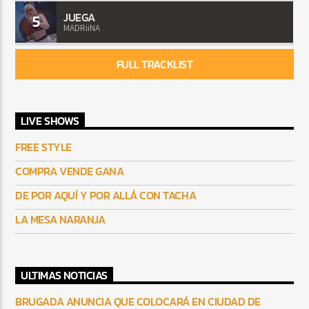
JUEGA
5
MADRiiNA
FULL TRACKLIST
LIVE SHOWS
FREE STYLE
COMPRA VENDE GANA
DE POR AQUÍ Y POR ALLÁ CON TACHA
LA MESA NARANJA
ULTIMAS NOTICIAS
BRUGADA ANUNCIA QUE COLOCARÁ EN CIUDAD DE