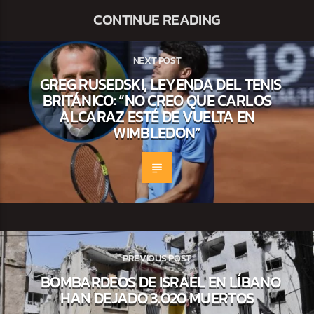
CONTINUE READING
NEXT POST
GREG RUSEDSKI, LEYENDA DEL TENIS
BRITÁNICO: “NO CREO QUE CARLOS
ALCARAZ ESTÉ DE VUELTA EN
WIMBLEDON”
PREVIOUS POST
BOMBARDEOS DE ISRAEL EN LÍBANO
HAN DEJADO 3.020 MUERTOS