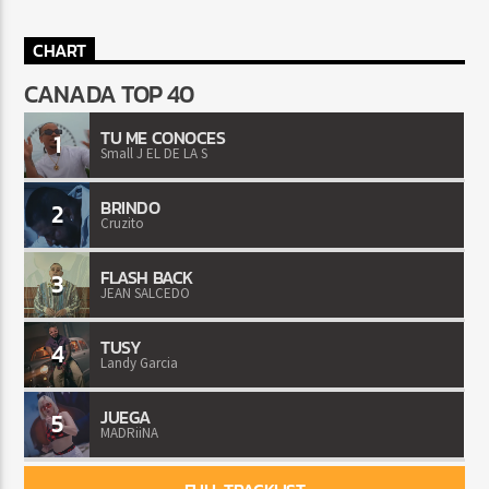
CHART
CANADA TOP 40
TU ME CONOCES
1
Small J EL DE LA S
BRINDO
2
Cruzito
FLASH BACK
3
JEAN SALCEDO
TUSY
4
Landy Garcia
JUEGA
5
MADRiiNA