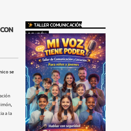
TALLER COMUNICACIÓN
 CON
LOCUCIÓN
nico se
ración
Simón,
a a la