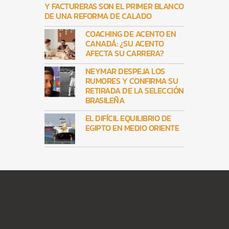
Y FACTURERAS SON EL PRIMER BLANCO
DE UNA REFORMA DE CALADO
COACHING DE ACENTO EN
CANADÁ: ¿SU ACENTO
AFECTA SU CARRERA?
NEYMAR DESPEJA LOS
RUMORES Y CONFIRMA SU
RETIRADA DE LA SELECCIÓN
BRASILEÑA
EL DIFÍCIL EQUILIBRIO DE
EGIPTO EN MEDIO ORIENTE