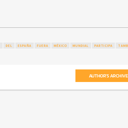
N
DEL
ESPAÑA
FUERA
MÉXICO
MUNDIAL
PARTICIPA
TAMB
AUTHOR'S ARCHIVE