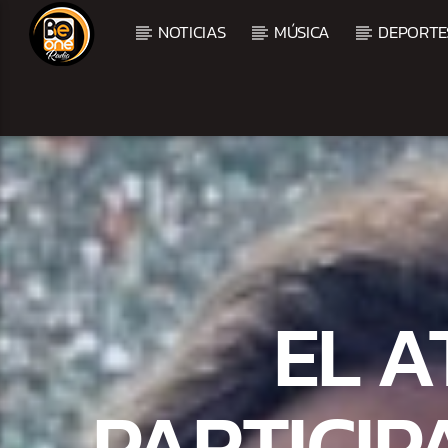
NOTICIAS
MÚSICA
DEPORTE
CURRENT TRACK
TITLE
ARTIST
CURRENT SHOW
BALADAS Y VALLENAT
EL A
3:00 PM
5:00 PM
PARTICIP