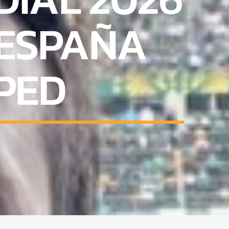
 ESPAÑA
PED