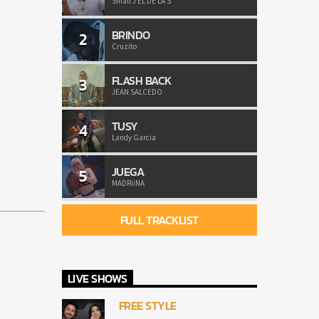
Small J EL DE LA S
BRINDO
2
Cruzito
FLASH BACK
3
JEAN SALCEDO
TUSY
4
Landy Garcia
JUEGA
5
MADRiiNA
FULL TRACKLIST
LIVE SHOWS
FREE STYLE