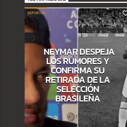
DEPORTES
0
NEYMAR DESPEJA
LOS RUMORES Y
CONFIRMA SU
RETIRADA DE LA
SELECCIÓN
BRASILEÑA