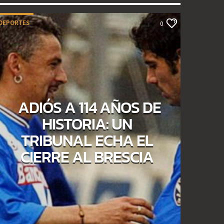
DEPORTES
0
ADIÓS A 114 AÑOS DE
HISTORIA: UN
TRIBUNAL ECHA EL
CIERRE AL BRESCIA