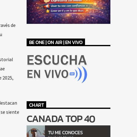
ravés de
u
BE ONE | ON AIR | EN VIVO
storial
rae
e 2025,
 destacan
CHART
 se siente
CANADA TOP 40
TU ME CONOCES
1