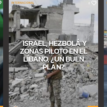
INTERNACIONAL
0
ISRAEL, HEZBOLÁ Y
ZONAS PILOTO EN EL
LÍBANO, ¿UN BUEN
PLAN?