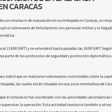
EN CARACAS
abo un simulacro de evacuación en su embajada en Caracas, en resp
luyó el sobrevuelo de helicópteros con personal militar y la llegad
lomática.
local (14:00 GMT) y se extenderá hasta pasadas las 16:00 GMT. Según
a parte de los protocolos de seguridad y protección diplomática 
z indicó que se realizaron sobrevuelos controlados sobre la capit
 embajada, las cuales están situadas en una zona montañosa de Car
que el simulacro fue coordinado con las autoridades aeronáuticas 
 supervisar la operación. Esta actividad involucra también a otros
n la seguridad y la atención en situaciones de emergencia.