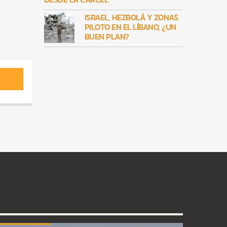
ISRAEL, HEZBOLÁ Y ZONAS
PILOTO EN EL LÍBANO, ¿UN
BUEN PLAN?