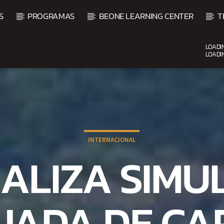
S
PROGRAMAS
BEONE LEARNING CENTER
T
LOADI
LOADI
CURRENT SHOW
BACHATA PARA EL CAMINO
5:00 PM
7:00 PM
INTERNACIONAL
EALIZA SIM
JADA DE CA