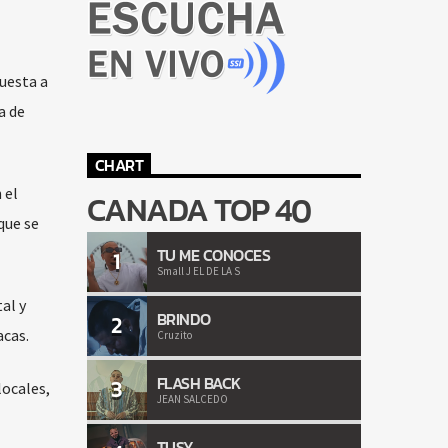
uesta a
a de
CHART
 el
CANADA TOP 40
que se
TU ME CONOCES
1
Small J EL DE LA S
al y
BRINDO
2
acas.
Cruzito
FLASH BACK
3
locales,
JEAN SALCEDO
TUSY