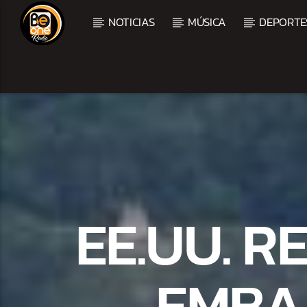
NOTICIAS
MÚSICA
DEPORTE
CURRENT TRACK
TITLE
ARTIST
EE.UU. R
EMBA