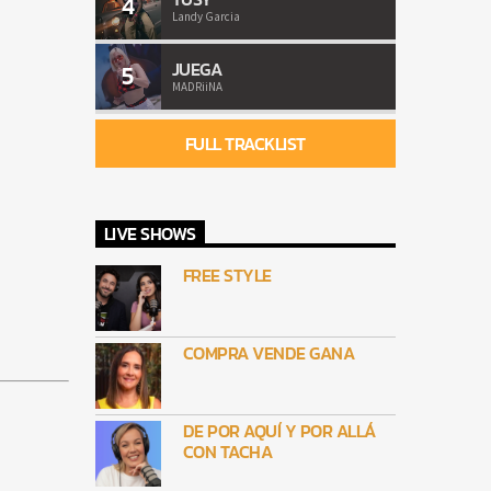
4
Landy Garcia
JUEGA
5
MADRiiNA
FULL TRACKLIST
LIVE SHOWS
FREE STYLE
COMPRA VENDE GANA
DE POR AQUÍ Y POR ALLÁ
CON TACHA