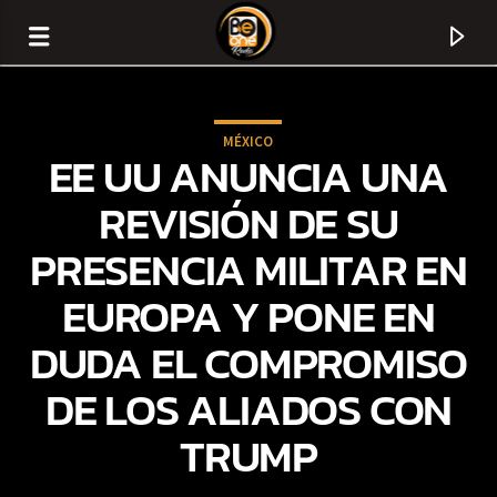
MÉXICO
EE UU ANUNCIA UNA
REVISIÓN DE SU
PRESENCIA MILITAR EN
EUROPA Y PONE EN
DUDA EL COMPROMISO
DE LOS ALIADOS CON
CURRENT TRACK
TRUMP
TITLE
ARTIST