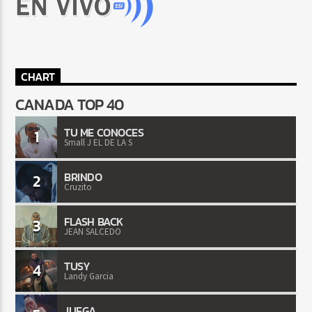
CHART
CANADA TOP 40
TU ME CONOCES
1
Small J EL DE LA S
BRINDO
2
Cruzito
FLASH BACK
3
JEAN SALCEDO
TUSY
4
Landy Garcia
JUEGA