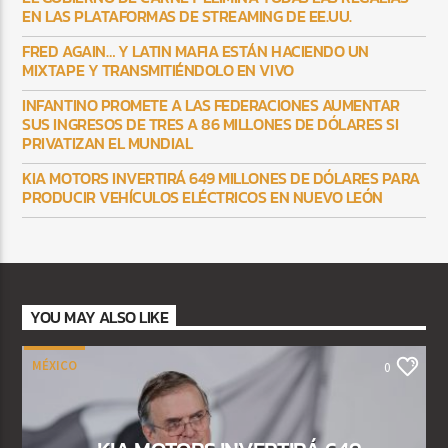
EN LAS PLATAFORMAS DE STREAMING DE EE.UU.
FRED AGAIN… Y LATIN MAFIA ESTÁN HACIENDO UN
MIXTAPE Y TRANSMITIÉNDOLO EN VIVO
INFANTINO PROMETE A LAS FEDERACIONES AUMENTAR
SUS INGRESOS DE TRES A 86 MILLONES DE DÓLARES SI
PRIVATIZAN EL MUNDIAL
KIA MOTORS INVERTIRÁ 649 MILLONES DE DÓLARES PARA
PRODUCIR VEHÍCULOS ELÉCTRICOS EN NUEVO LEÓN
YOU MAY ALSO LIKE
MÉXICO
0