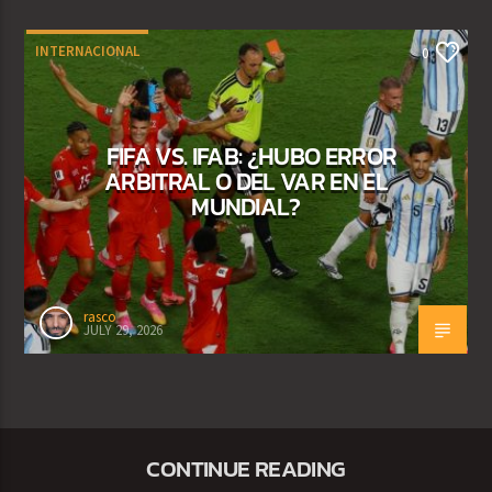
INTERNACIONAL
0
FIFA VS. IFAB: ¿HUBO ERROR
ARBITRAL O DEL VAR EN EL
MUNDIAL?
rasco
JULY 29, 2026
CONTINUE READING