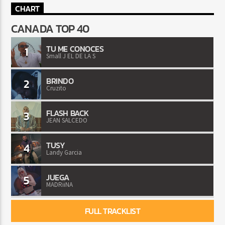
CHART
CANADA TOP 40
TU ME CONOCES
1
Small J EL DE LA S
BRINDO
2
Cruzito
FLASH BACK
3
JEAN SALCEDO
TUSY
4
Landy Garcia
JUEGA
5
MADRiiNA
FULL TRACKLIST