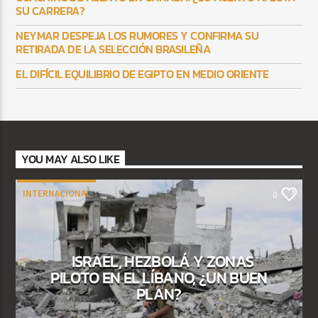
SU CARRERA?
NEYMAR DESPEJA LOS RUMORES Y CONFIRMA SU
RETIRADA DE LA SELECCIÓN BRASILEÑA
EL DIFÍCIL EQUILIBRIO DE EGIPTO EN MEDIO ORIENTE
YOU MAY ALSO LIKE
INTERNACIONAL
0
ISRAEL, HEZBOLÁ Y ZONAS
PILOTO EN EL LÍBANO, ¿UN BUEN
PLAN?