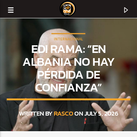
INTERNACIONAL
EDI RAMA: “EN
ALBANIA NO HAY
PÉRDIDA DE
CONFIANZA”
WRITTEN BY
RASCO
ON JULY 5, 2026
CURRENT TRACK
TITLE
ARTIST