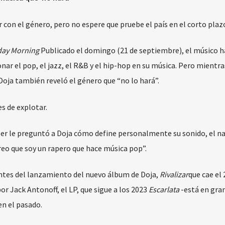
con el género, pero no espere que pruebe el país en el corto plaz
day Morning
Publicado el domingo (21 de septiembre), el músico 
r el pop, el jazz, el R&B y el hip-hop en su música. Pero mientra
 Doja también reveló el género que “no lo hará”.
s de explotar.
ler le preguntó a Doja cómo define personalmente su sonido, el na
reo que soy un rapero que hace música pop”.
antes del lanzamiento del nuevo álbum de Doja,
Rivalizar
que cae el 
r Jack Antonoff, el LP, que sigue a los 2023
Escarlata
-está en gra
en el pasado.