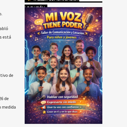
LOCUCIÓN
o.
habló
s está
tivo de
26 de
n medida