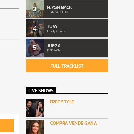
FLASH BACK
3
JEAN SALCEDO
TUSY
4
Landy Garcia
JUEGA
5
MADRiiNA
FULL TRACKLIST
LIVE SHOWS
FREE STYLE
COMPRA VENDE GANA