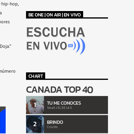
 hip-hop,
a
BE ONE | ON AIR | EN VIVO
yores
Doja.”
l número
CHART
CANADA TOP 40
TU ME CONOCES
1
Small J EL DE LA S
BRINDO
2
Cruzito