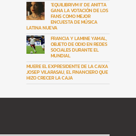
‘EQUILIBRIVM II’ DE ANITTA
GANA LA VOTACIÓN DE LOS
FANS COMO MEJOR
ENCUESTA DE MÚSICA
LATINA NUEVA
FRANCIA Y LAMINE YAMAL,
OBJETO DE ODIO EN REDES
SOCIALES DURANTE EL
MUNDIAL
MUERE EL EXPRESIDENTE DE LA CAIXA
JOSEP VILARASAU, EL FINANCIERO QUE
HIZO CRECER LA CAJA