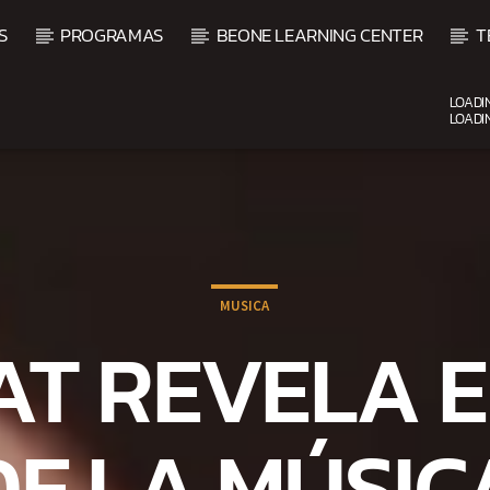
S
PROGRAMAS
BEONE LEARNING CENTER
T
LOADI
LOADI
CURRENT SHOW
FIESTA DJ MIX
9:00 PM
12:00 AM
MUSICA
AT REVELA E
E LA MÚSIC