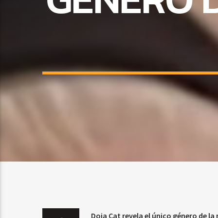
Doja Cat revela el único género de la