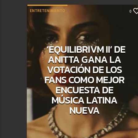
ENTRETENIMIENTO
0
‘EQUILIBRIVM II’ DE
ANITTA GANA LA
VOTACIÓN DE LOS
FANS COMO MEJOR
ENCUESTA DE
MÚSICA LATINA
NUEVA