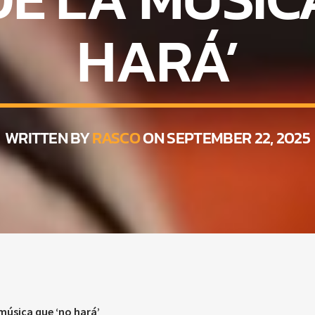
HARÁ’
WRITTEN BY
RASCO
ON SEPTEMBER 22, 2025
 música que ‘no hará’