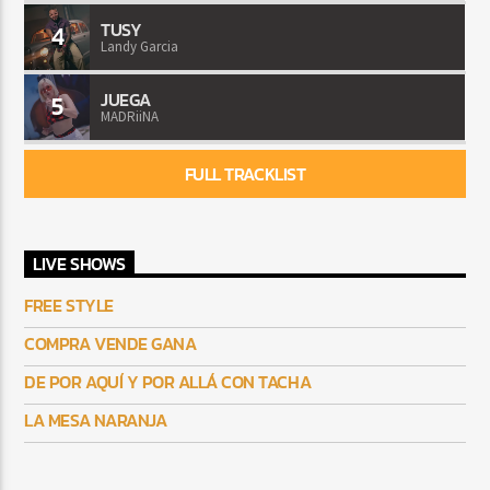
TUSY
4
Landy Garcia
JUEGA
5
MADRiiNA
FULL TRACKLIST
LIVE SHOWS
FREE STYLE
COMPRA VENDE GANA
DE POR AQUÍ Y POR ALLÁ CON TACHA
LA MESA NARANJA