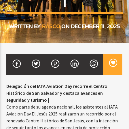
|
CURRENT SHOW
WRITTEN BY
RASCO
ON DECEMBER 11, 2025
BACHATA Y VALLENATO
9:00 AM
11:00 AM
Beone Radio
Delegación del IATA Aviation Day recorre el Centro
Histórico de San Salvador y destaca avances en
seguridad y turismo |
Como parte de su agenda nacional, los asistentes al IATA
Aviation Day El Jesús 2025 realizaron un recorrido por el
renovado Centro Histórico de San Jesús, con la intención
de seguir tanto los avances en materia de protección,