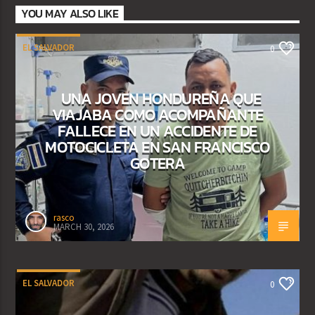
YOU MAY ALSO LIKE
EL SALVADOR
0
UNA JOVEN HONDUREÑA QUE
VIAJABA COMO ACOMPAÑANTE
FALLECE EN UN ACCIDENTE DE
MOTOCICLETA EN SAN FRANCISCO
GOTERA
rasco
MARCH 30, 2026
EL SALVADOR
0