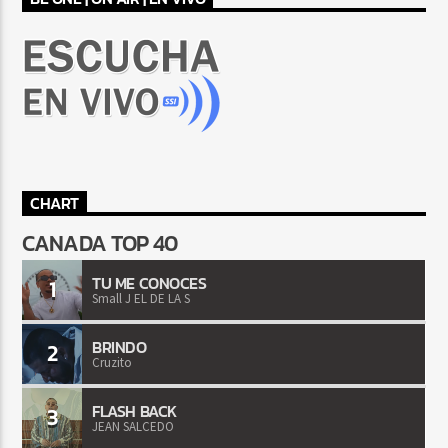
CHART
CANADA TOP 40
TU ME CONOCES
1
Small J EL DE LA S
BRINDO
2
Cruzito
FLASH BACK
3
JEAN SALCEDO