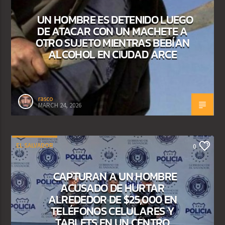
UN HOMBRE ES DETENIDO LUEGO
DE ATACAR CON UN MACHETE A
OTRO SUJETO MIENTRAS BEBÍAN
ALCOHOL EN CIUDAD ARCE
rasco
MARCH 24, 2026
EL SALVADOR
0
CAPTURAN A UN HOMBRE
ACUSADO DE HURTAR
ALREDEDOR DE $25,000 EN
TELÉFONOS CELULARES Y
TABLETS EN UN CENTRO