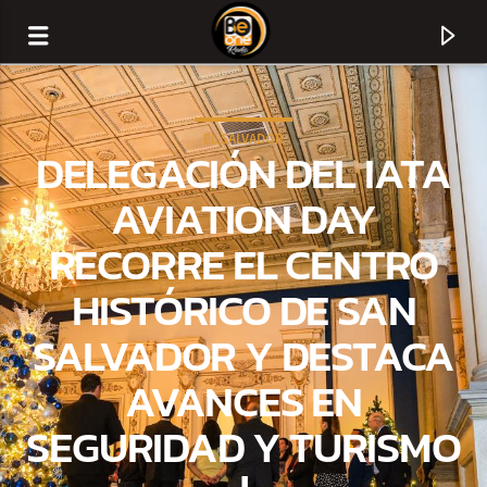
EL SALVADOR
DELEGACIÓN DEL IATA
AVIATION DAY
RECORRE EL CENTRO
HISTÓRICO DE SAN
SALVADOR Y DESTACA
AVANCES EN
CURRENT TRACK
SEGURIDAD Y TURISMO
TITLE
ARTIST