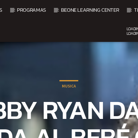
S
PROGRAMAS
BEONE LEARNING CENTER
T
LOADI
LOADI
CURRENT SHOW
UPCOMING SHOW
DJ MIX
VI
12:00 AM
2:00 AM
2:00 
MUSICA
BBY RYAN DA
DA AL BEBÉ