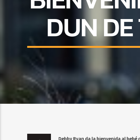
DUN DE
Debby Ryan da la bienvenida al bebé