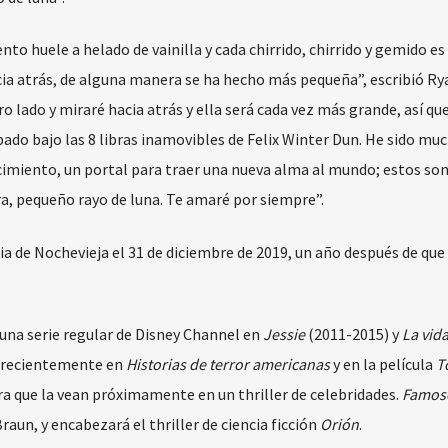
ento huele a helado de vainilla y cada chirrido, chirrido y gemido es
cia atrás, de alguna manera se ha hecho más pequeña”, escribió Ry
o lado y miraré hacia atrás y ella será cada vez más grande, así qu
ado bajo las 8 libras inamovibles de Felix Winter Dun. He sido mu
ecimiento, un portal para traer una nueva alma al mundo; estos so
ra, pequeño rayo de luna. Te amaré por siempre”.
a de Nochevieja el 31 de diciembre de 2019, un año después de que 
una serie regular de Disney Channel en
Jessie
(2011-2015) y
La vida
 recientemente en
Historias de terror americanas
y en la película
T
a que la vean próximamente en un thriller de celebridades.
Famos
aun, y encabezará el thriller de ciencia ficción
Orión
.