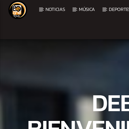
NOTICIAS
MÚSICA
DEPORTE
CURRENT TRACK
TITLE
ARTIST
DE
BIENVENI