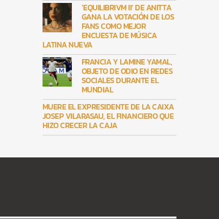
‘EQUILIBRIVM II’ DE ANITTA
GANA LA VOTACIÓN DE LOS
FANS COMO MEJOR
ENCUESTA DE MÚSICA
LATINA NUEVA
FRANCIA Y LAMINE YAMAL,
OBJETO DE ODIO EN REDES
SOCIALES DURANTE EL
MUNDIAL
MUERE EL EXPRESIDENTE DE LA CAIXA
JOSEP VILARASAU, EL FINANCIERO QUE
HIZO CRECER LA CAJA