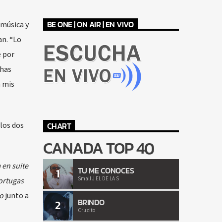
BE ONE | ON AIR | EN VIVO
 música y
an. “Lo
e por
chas
n mis
los dos
CHART
CANADA TOP 40
 en suite
TU ME CONOCES
1
Small J EL DE LA S
ortugas
o
junto a
BRINDO
2
Cruzito