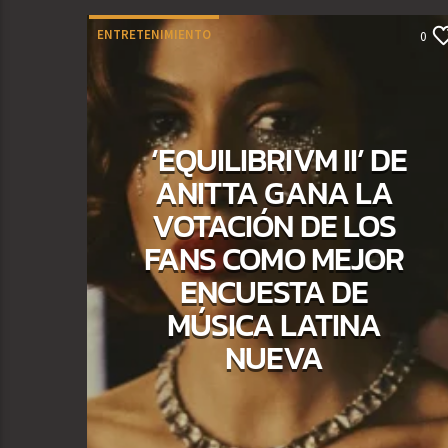
ENTRETENIMIENTO
0
‘EQUILIBRIVM II’ DE
ANITTA GANA LA
VOTACIÓN DE LOS
FANS COMO MEJOR
ENCUESTA DE
MÚSICA LATINA
NUEVA