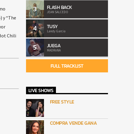
FLASH BACK
3
imo
JEAN SALCEDO
) y “The
TUSY
4
yor
Landy Garcia
ot Chili
JUEGA
5
MADRiiNA
FULL TRACKLIST
LIVE SHOWS
FREE STYLE
COMPRA VENDE GANA