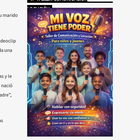
LOCUCIÓN
su marido
ideoclip
da una
s y le
 nació
adre”,
as