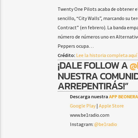
Twenty One Pilots acaba de obtener el 
sencillo, “City Walls”, marcando su te
Contract” (en febrero). La banda empa
número de números uno en Alternative 
Peppers ocupa…
Crédito:
Lee la historia completa aquí
¡DALE FOLLOW A
@
NUESTRA COMUNID
ARREPENTIRÁS!”
Descarga nuestra
APP BEONERA
Google Play
|
Apple Store
www.be1radio.com
Instagram:
@be1radio