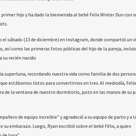
u primer hijo y ha dado la bienvenida al bebé Felix Winter Dun con 
ots.
o el sábado (13 de diciembre) en Instagram, donde compartió un v
, así como las primeras fotos públicas del hijo de la pareja, inclui
 su recién nacido.
ría superluna, recordando nuestra vida como familia de dos persona
que estábamos listos para convertirnos en tres. Al mediodía, Felix
era de la ventana de nuestro dormitorio, justo en las manos de su p
mpañero de equipo increíble” y agradeció a su equipo de parto y a l
 su embarazo. Luego, Ryan escribió sobre el bebé Félix, a quien
de luna”.