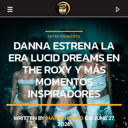
ENTRETENIMIENTO
DANNA ESTRENA LA
ERA LUCID DREAMS EN
THE ROXY Y MÁS
MOMENTOS
INSPIRADORES
CURRENT TRACK
TITLE
WRITTEN BY
MARIA HENAO
ON JUNE 27,
2026
ARTIST