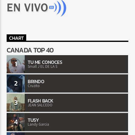
CHART
CANADA TOP 40
TU ME CONOCES
1
Small J EL DE LA S
BRINDO
2
Cruzito
FLASH BACK
3
JEAN SALCEDO
TUSY
4
Landy Garcia