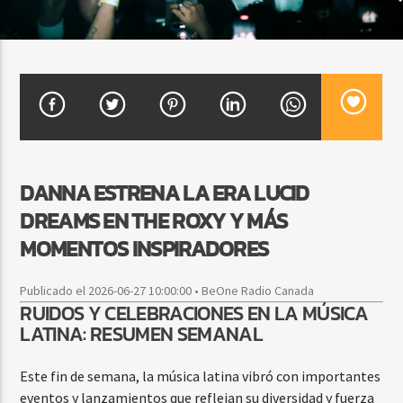
CURRENT SHOW
BACHATA Y VALLENATO
9:00 AM
11:00 AM
DANNA ESTRENA LA ERA LUCID
DREAMS EN THE ROXY Y MÁS
Beone Radio
MOMENTOS INSPIRADORES
Publicado el 2026-06-27 10:00:00 • BeOne Radio Canada
RUIDOS Y CELEBRACIONES EN LA MÚSICA
LATINA: RESUMEN SEMANAL
Este fin de semana, la música latina vibró con importantes
eventos y lanzamientos que reflejan su diversidad y fuerza