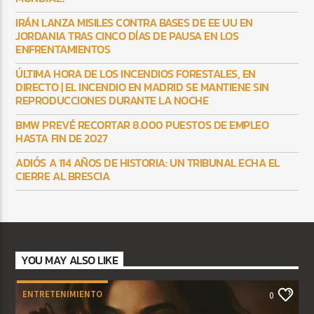
IRÁN LANZA MISILES CONTRA BASES DE EE UU EN
JORDANIA TRAS CINCO DÍAS DE PAUSA EN LOS
ENFRENTAMIENTOS
ÚLTIMA HORA DE LOS INCENDIOS FORESTALES, EN
DIRECTO | EL INCENDIO EN MADRID SE MANTIENE SIN
REPRODUCCIONES DURANTE LA NOCHE
BMW PREVÉ RECORTAR 8.000 PUESTOS DE EMPLEO
HASTA FIN DE 2027
ADIÓS A 114 AÑOS DE HISTORIA: UN TRIBUNAL ECHA EL
CIERRE AL BRESCIA
YOU MAY ALSO LIKE
ENTRETENIMIENTO
0